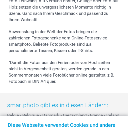
Sticker & Etiketten
Presse
Kommunion & Konfirmation
Lieferfristen
Foto-Leinwand, Alu-Verbund Poster, Collage oder Foto auf
Holz setzen die unvergesslichsten Momente richtig in
Geschenk-Gutscheine (PDF)
Partnerprogramme
Hochzeit
72h Lieferung
Szene. Ganz nach Ihrem Geschmack und passend zu
Investor Relations
Geburtstag
Zahlungsmöglichkeiten
Ihrem Wohnstil.
B2B smartbusiness
Geburt
Sitemap
Widerrufsrecht
Zu allen Anlässen
Status der Bestellung
Abwechslung in der Welt der Fotos bringen die
smartfriends
zahlreichen Fotogeschenke vom Online-Fotoservice
smartphoto. Beliebte Fotoprodukte sind u.a.
smartgarantie
personalisierte Tassen, Kissen oder T-Shirts.
smartbonus
"Damit die Fotos aus den Ferien oder von Hochzeiten
nicht in Vergessenheit geraten, werden gerade in den
Sommermonaten viele Fotobücher online gestaltet, z.B.
Fotobuch in DIN A4 quer.
smartphoto gibt es in diesen Ländern:
België
-
Belgique
-
Danmark
-
Deutschland
-
France
-
Ireland
-
Nederland
-
Norge
-
Österreich
-
Schweiz
-
Suisse
-
Diese Webseite verwendet Cookies und andere