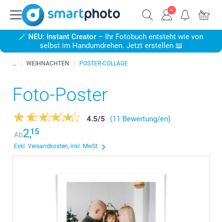
🪄
NEU: Instant Creator
– Ihr Fotobuch entsteht wie von
selbst im Handumdrehen. Jetzt erstellen 📖
WEIHNACHTEN
POSTER-COLLAGE
Foto-Poster
4.5
/
5
(11 Bewertung/en)
2,
15
Ab
Exkl. Versandkosten, inkl. MwSt