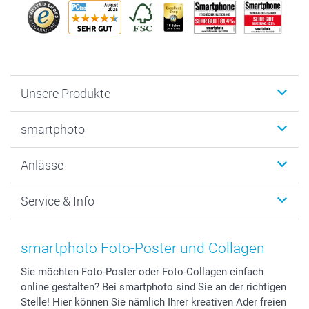
Unsere Produkte
Fotobücher
smartphoto
Fotogeschenke
Wanddekoration
Über uns
Anlässe
MyNameBook
Warum smartphoto
Foto-Grusskarten
Nachhaltigkeit
Weihnachten
Service & Info
Fotoabzüge, Fotos als Buch & Poster
Datenschutz
Neujahr
Smartphone & Tablet Cases
Cookie-Erklärung
Valentinstag
Kontakt & FAQ
Zubehör & Material
AGB
Muttertag
Anmelden /Registrieren
smartphoto Foto-Poster und Collagen
Foto-Kalender & Agenden
Impressum
Vatertag
Preise und Versandkosten
Sie möchten Foto-Poster oder Foto-Collagen einfach
Sticker & Etiketten
Presse
Kommunion & Konfirmation
Lieferfristen
online gestalten? Bei smartphoto sind Sie an der richtigen
Geschenk-Gutscheine (PDF)
Partnerprogramme
Hochzeit
72h Lieferung
Stelle! Hier können Sie nämlich Ihrer kreativen Ader freien