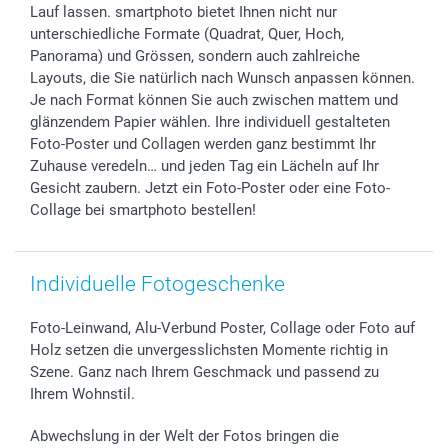
Investor Relations
Geburtstag
Zahlungsmöglichkeiten
Lauf lassen. smartphoto bietet Ihnen nicht nur
B2B smartbusiness
Geburt
Sitemap
unterschiedliche Formate (Quadrat, Quer, Hoch,
Panorama) und Grössen, sondern auch zahlreiche
Widerrufsrecht
Zu allen Anlässen
Status der Bestellung
Layouts, die Sie natürlich nach Wunsch anpassen können.
smartfriends
Je nach Format können Sie auch zwischen mattem und
smartgarantie
glänzendem Papier wählen. Ihre individuell gestalteten
smartbonus
Foto-Poster und Collagen werden ganz bestimmt Ihr
Zuhause veredeln… und jeden Tag ein Lächeln auf Ihr
Gesicht zaubern. Jetzt ein Foto-Poster oder eine Foto-
Collage bei smartphoto bestellen!
Individuelle Fotogeschenke
Foto-Leinwand, Alu-Verbund Poster, Collage oder Foto auf
Holz setzen die unvergesslichsten Momente richtig in
Szene. Ganz nach Ihrem Geschmack und passend zu
Ihrem Wohnstil.
Abwechslung in der Welt der Fotos bringen die