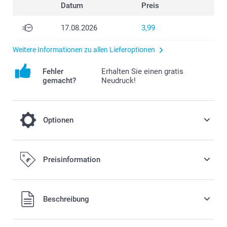
Datum
Preis
17.08.2026
3,99
Weitere Informationen zu allen Lieferoptionen
Fehler
Erhalten Sie einen gratis
gemacht?
Neudruck!
Optionen
Wählen Sie einen passenden Rahmen für
Preisinformation
Ihr Foto-Poster
16,00/Stück
Ab
Beschreibung
Preis und Verfügbarkeit der Optionen