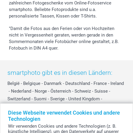
zahlreichen Fotogeschenke vom Online-Fotoservice
smartphoto. Beliebte Fotoprodukte sind u.a.
personalisierte Tassen, Kissen oder T-Shirts.
"Damit die Fotos aus den Ferien oder von Hochzeiten
nicht in Vergessenheit geraten, werden gerade in den
Sommermonaten viele Fotobücher online gestaltet, z.B.
Fotobuch in DIN A4 quer.
smartphoto gibt es in diesen Ländern:
België
-
Belgique
-
Danmark
-
Deutschland
-
France
-
Ireland
-
Nederland
-
Norge
-
Österreich
-
Schweiz
-
Suisse
-
Switzerland
-
Suomi
-
Sverige
-
United Kingdom
-
Other Countries
Diese Webseite verwendet Cookies und andere
Technologien
Wir verwenden Cookies und andere Technologien (z. B.
Alle Preise verstehen sich in EURO (€) inkl. MwSt. und zzgl. Versandkosten.
künstliche Intelligenz), um den Datenverkehr auf unserer