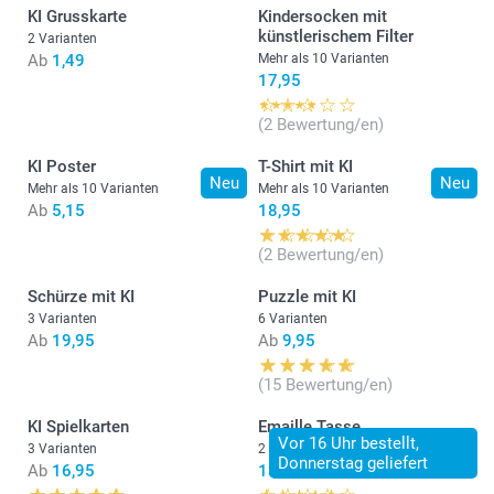
KI Grusskarte
Kindersocken mit
künstlerischem Filter
2 Varianten
Ab
1,49
Mehr als 10 Varianten
17,95
(2 Bewertung/en)
KI Poster
T-Shirt mit KI
Neu
Neu
Mehr als 10 Varianten
Mehr als 10 Varianten
Ab
5,15
18,95
(2 Bewertung/en)
Schürze mit KI
Puzzle mit KI
3 Varianten
6 Varianten
Ab
19,95
Ab
9,95
(15 Bewertung/en)
KI Spielkarten
Emaille Tasse
Vor 16 Uhr bestellt,
3 Varianten
2 Varianten
Donnerstag geliefert
Ab
16,95
13,95