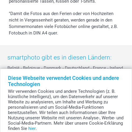
personalisierte Tassen, Kissen oder T-Shirts.
smartbonus
"Damit die Fotos aus den Ferien oder von Hochzeiten
nicht in Vergessenheit geraten, werden gerade in den
Sommermonaten viele Fotobücher online gestaltet, z.B.
Fotobuch in DIN A4 quer.
smartphoto gibt es in diesen Ländern:
België
-
Belgique
-
Danmark
-
Deutschland
-
France
-
Ireland
-
Nederland
-
Norge
-
Österreich
-
Schweiz
-
Suisse
-
Diese Webseite verwendet Cookies und andere
Switzerland
-
Suomi
-
Sverige
-
United Kingdom
-
Technologien
Other Countries
Wir verwenden Cookies und andere Technologien (z. B.
künstliche Intelligenz), um den Datenverkehr auf unserer
Website zu analysieren, um Inhalte und Werbung zu
personalisieren und um Social-Media-Funktionen
Alle Preise verstehen sich in EURO (€) inkl. MwSt. und zzgl. Versandkosten.
bereitzustellen. Wir teilen auch Informationen über Ihre
Nutzung unserer Website mit unseren Analyse-, Werbe- und
Social-Media-Partnern. Mehr über unsere Cookie-Erklärung
finden Sie
hier
.