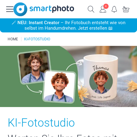
🪄
NEU: Instant Creator
– Ihr Fotobuch entsteht wie von
selbst im Handumdrehen. Jetzt erstellen 📖
HOME
KI-FOTOSTUDIO
KI-Fotostudio