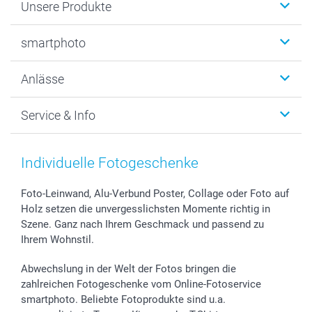
Unsere Produkte
Fotobücher
smartphoto
Fotogeschenke
Wanddekoration
Über uns
Anlässe
MyNameBook
Warum smartphoto
Foto-Grusskarten
Nachhaltigkeit
Weihnachten
Service & Info
Fotoabzüge, Fotos als Buch & Poster
Datenschutz
Neujahr
Smartphone & Tablet Cases
Cookie-Erklärung
Valentinstag
Kontakt & FAQ
Zubehör & Material
AGB
Muttertag
Anmelden /Registrieren
Individuelle Fotogeschenke
Foto-Kalender & Agenden
Impressum
Vatertag
Preise und Versandkosten
Sticker & Etiketten
Presse
Kommunion & Konfirmation
Lieferfristen
Foto-Leinwand, Alu-Verbund Poster, Collage oder Foto auf
Holz setzen die unvergesslichsten Momente richtig in
Geschenk-Gutscheine (PDF)
Partnerprogramme
Hochzeit
72h Lieferung
Szene. Ganz nach Ihrem Geschmack und passend zu
Investor Relations
Geburtstag
Zahlungsmöglichkeiten
Ihrem Wohnstil.
B2B smartbusiness
Geburt
Sitemap
Widerrufsrecht
Zu allen Anlässen
Status der Bestellung
Abwechslung in der Welt der Fotos bringen die
smartfriends
zahlreichen Fotogeschenke vom Online-Fotoservice
smartphoto. Beliebte Fotoprodukte sind u.a.
smartgarantie