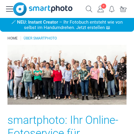
🪄
NEU: Instant Creator
– Ihr Fotobuch entsteht wie von
selbst im Handumdrehen. Jetzt erstellen 📖
HOME
ÜBER SMARTPHOTO
smartphoto: Ihr Online-
Fotoservice für