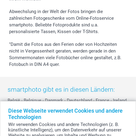
B2B smartbusiness
Geburt
Sitemap
Widerrufsrecht
Zu allen Anlässen
Status der Bestellung
Abwechslung in der Welt der Fotos bringen die
smartfriends
zahlreichen Fotogeschenke vom Online-Fotoservice
smartphoto. Beliebte Fotoprodukte sind u.a.
smartgarantie
personalisierte Tassen, Kissen oder T-Shirts.
smartbonus
"Damit die Fotos aus den Ferien oder von Hochzeiten
nicht in Vergessenheit geraten, werden gerade in den
Sommermonaten viele Fotobücher online gestaltet, z.B.
Fotobuch in DIN A4 quer.
smartphoto gibt es in diesen Ländern:
België
-
Belgique
-
Danmark
-
Deutschland
-
France
-
Ireland
-
Nederland
-
Norge
-
Österreich
-
Schweiz
-
Suisse
-
Diese Webseite verwendet Cookies und andere
Switzerland
-
Suomi
-
Sverige
-
United Kingdom
-
Technologien
Other Countries
Wir verwenden Cookies und andere Technologien (z. B.
künstliche Intelligenz), um den Datenverkehr auf unserer
Website zu analysieren, um Inhalte und Werbung zu