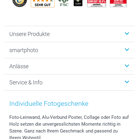
Unsere Produkte
Fotobücher
smartphoto
Fotogeschenke
Wanddekoration
Über uns
Anlässe
MyNameBook
Warum smartphoto
Foto-Grusskarten
Nachhaltigkeit
Weihnachten
Service & Info
Fotoabzüge, Fotos als Buch & Poster
Datenschutz
Neujahr
Smartphone & Tablet Cases
Cookie-Erklärung
Valentinstag
Kontakt & FAQ
Zubehör & Material
AGB
Muttertag
Anmelden /Registrieren
Individuelle Fotogeschenke
Foto-Kalender & Agenden
Impressum
Vatertag
Preise und Versandkosten
Sticker & Etiketten
Presse
Kommunion & Konfirmation
Lieferfristen
Foto-Leinwand, Alu-Verbund Poster, Collage oder Foto auf
Holz setzen die unvergesslichsten Momente richtig in
Geschenk-Gutscheine (PDF)
Partnerprogramme
Hochzeit
72h Lieferung
Szene. Ganz nach Ihrem Geschmack und passend zu
Investor Relations
Geburtstag
Zahlungsmöglichkeiten
Ihrem Wohnstil.