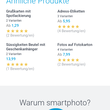
Ähnliche Produkte
Grußkarten mit
Adress-Etiketten
Wählen Sie das passende Kuvert in Ihrer
Spotlackierung
3 Varianten
Wunschfarbe für Ihre mehrteiligen
2 Varianten
Ab
5,95
Ab
1,29
Grusskarten:
(4 Bewertung/en)
(2 Bewertung/en)
Gratis
Ab
Süssigkeiten Beutel mit
Fotos auf Fotokarton
Geschenkanhänger
4 Varianten
Preis und Verfügbarkeit der Optionen
2 Varianten
Ab
7,99
13,99
(2 Bewertung/en)
Papier 120 g
(1 Bewertung/en)
Weiss (voreingestellt)
Dunkles Rot
Lavendel
Braunes Kraftpapier
Papier 160 g
Warum
smartphoto
?
Luxuriöses Weiss