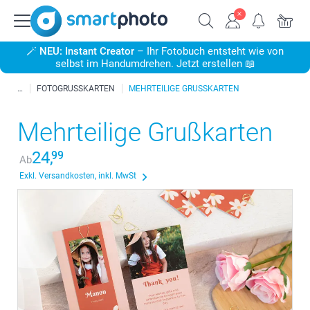
🪄
NEU: Instant Creator
– Ihr Fotobuch entsteht wie von
selbst im Handumdrehen. Jetzt erstellen 📖
FOTOGRUSSKARTEN
MEHRTEILIGE GRUSSKARTEN
Mehrteilige Grußkarten
24,
99
Ab
Exkl. Versandkosten, inkl. MwSt