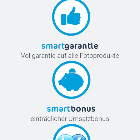
Glitzerndes Papier 120 g
Glitzernd Weiss
Glitzernd Silber
Glitzernd Blau
Glitzernd Gold
Kuvert mit dreieckiger Verschlusslasche
Vollgarantie auf alle Fotoprodukte
einträglicher Umsatzbonus