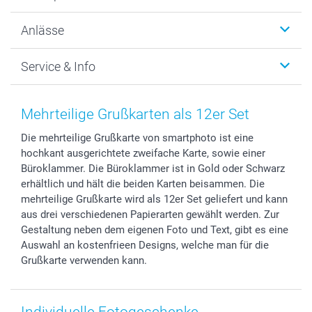
Wanddekoration
Über uns
Anlässe
MyNameBook
Warum smartphoto
Foto-Grusskarten
Nachhaltigkeit
Weihnachten
Service & Info
Fotoabzüge, Fotos als Buch & Poster
Datenschutz
Neujahr
Smartphone & Tablet Cases
Cookie-Erklärung
Valentinstag
Kontakt & FAQ
Zubehör & Material
AGB
Muttertag
Anmelden /Registrieren
Mehrteilige Grußkarten als 12er Set
Foto-Kalender & Agenden
Impressum
Vatertag
Preise und Versandkosten
Die mehrteilige Grußkarte von smartphoto ist eine
Sticker & Etiketten
Presse
Kommunion & Konfirmation
Lieferfristen
hochkant ausgerichtete zweifache Karte, sowie einer
Geschenk-Gutscheine (PDF)
Partnerprogramme
Hochzeit
72h Lieferung
Büroklammer. Die Büroklammer ist in Gold oder Schwarz
Investor Relations
Geburtstag
Zahlungsmöglichkeiten
erhältlich und hält die beiden Karten beisammen. Die
B2B smartbusiness
Geburt
Sitemap
mehrteilige Grußkarte wird als 12er Set geliefert und kann
aus drei verschiedenen Papierarten gewählt werden. Zur
Widerrufsrecht
Zu allen Anlässen
Status der Bestellung
Gestaltung neben dem eigenen Foto und Text, gibt es eine
smartfriends
Auswahl an kostenfrieen Designs, welche man für die
smartgarantie
Grußkarte verwenden kann.
smartbonus