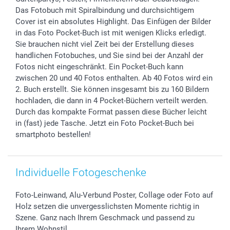
B2B smartbusiness
Geburt
Sitemap
Das Fotobuch mit Spiralbindung und durchsichtigem
Cover ist ein absolutes Highlight. Das Einfügen der Bilder
Widerrufsrecht
Zu allen Anlässen
Status der Bestellung
in das Foto Pocket-Buch ist mit wenigen Klicks erledigt.
smartfriends
Sie brauchen nicht viel Zeit bei der Erstellung dieses
smartgarantie
handlichen Fotobuches, und Sie sind bei der Anzahl der
smartbonus
Fotos nicht eingeschränkt. Ein Pocket-Buch kann
zwischen 20 und 40 Fotos enthalten. Ab 40 Fotos wird ein
2. Buch erstellt. Sie können insgesamt bis zu 160 Bildern
hochladen, die dann in 4 Pocket-Büchern verteilt werden.
Durch das kompakte Format passen diese Bücher leicht
in (fast) jede Tasche. Jetzt ein Foto Pocket-Buch bei
smartphoto bestellen!
Individuelle Fotogeschenke
Foto-Leinwand, Alu-Verbund Poster, Collage oder Foto auf
Holz setzen die unvergesslichsten Momente richtig in
Szene. Ganz nach Ihrem Geschmack und passend zu
Ihrem Wohnstil.