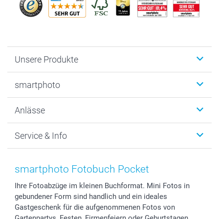
Unsere Produkte
Fotobücher
smartphoto
Fotogeschenke
Wanddekoration
Über uns
Anlässe
MyNameBook
Warum smartphoto
Foto-Grusskarten
Nachhaltigkeit
Weihnachten
Service & Info
Fotoabzüge, Fotos als Buch & Poster
Datenschutz
Neujahr
Smartphone & Tablet Cases
Cookie-Erklärung
Valentinstag
Kontakt & FAQ
Zubehör & Material
AGB
Muttertag
Anmelden /Registrieren
smartphoto Fotobuch Pocket
Foto-Kalender & Agenden
Impressum
Vatertag
Preise und Versandkosten
Ihre Fotoabzüge im kleinen Buchformat. Mini Fotos in
Sticker & Etiketten
Presse
Kommunion & Konfirmation
Lieferfristen
gebundener Form sind handlich und ein ideales
Geschenk-Gutscheine (PDF)
Partnerprogramme
Hochzeit
72h Lieferung
Gastgeschenk für die aufgenommenen Fotos von
Investor Relations
Geburtstag
Zahlungsmöglichkeiten
Gartenpartys, Festen, Firmenfeiern oder Geburtstagen.