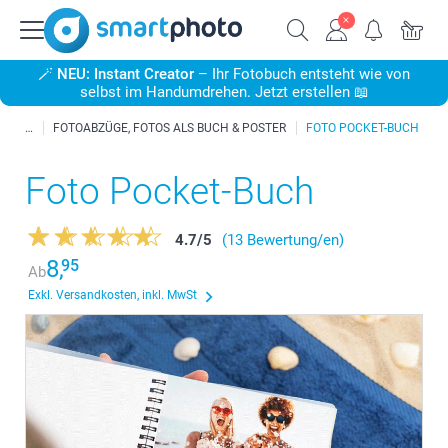
🪄
NEU: Instant Creator
– Ihr Fotobuch entsteht wie von
selbst im Handumdrehen. Jetzt erstellen 📖
FOTOABZÜGE, FOTOS ALS BUCH & POSTER
FOTO POCKET-BUCH
Foto Pocket-Buch
4.7
/
5
(13 Bewertung/en)
8,
95
Ab
Exkl. Versandkosten, inkl. MwSt