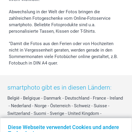
Abwechslung in der Welt der Fotos bringen die
zahlreichen Fotogeschenke vom Online-Fotoservice
smartphoto. Beliebte Fotoprodukte sind u.a.
personalisierte Tassen, Kissen oder T-Shirts.
"Damit die Fotos aus den Ferien oder von Hochzeiten
nicht in Vergessenheit geraten, werden gerade in den
Sommermonaten viele Fotobücher online gestaltet, z.B.
Fotobuch in DIN A4 quer.
smartphoto gibt es in diesen Ländern:
België
-
Belgique
-
Danmark
-
Deutschland
-
France
-
Ireland
-
Nederland
-
Norge
-
Österreich
-
Schweiz
-
Suisse
-
Switzerland
-
Suomi
-
Sverige
-
United Kingdom
-
Other Countries
Diese Webseite verwendet Cookies und andere