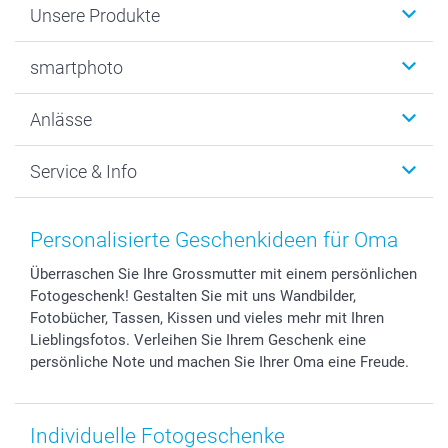
Unsere Produkte
Fotobücher
smartphoto
Fotogeschenke
Wanddekoration
Über uns
Anlässe
MyNameBook
Warum smartphoto
Foto-Grusskarten
Nachhaltigkeit
Weihnachten
Service & Info
Fotoabzüge, Fotos als Buch & Poster
Datenschutz
Neujahr
Smartphone & Tablet Cases
Cookie-Erklärung
Valentinstag
Kontakt & FAQ
Zubehör & Material
AGB
Muttertag
Anmelden /Registrieren
Personalisierte Geschenkideen für Oma
Foto-Kalender & Agenden
Impressum
Vatertag
Preise und Versandkosten
Überraschen Sie Ihre Grossmutter mit einem persönlichen
Sticker & Etiketten
Presse
Kommunion & Konfirmation
Lieferfristen
Fotogeschenk! Gestalten Sie mit uns Wandbilder,
Geschenk-Gutscheine (PDF)
Partnerprogramme
Hochzeit
72h Lieferung
Fotobücher, Tassen, Kissen und vieles mehr mit Ihren
Investor Relations
Geburtstag
Zahlungsmöglichkeiten
Lieblingsfotos. Verleihen Sie Ihrem Geschenk eine
B2B smartbusiness
Geburt
Sitemap
persönliche Note und machen Sie Ihrer Oma eine Freude.
Widerrufsrecht
Zu allen Anlässen
Status der Bestellung
smartfriends
Individuelle Fotogeschenke
smartgarantie