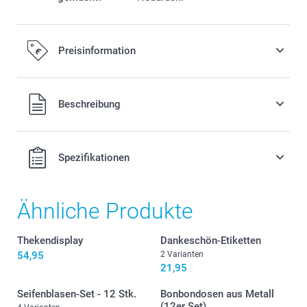
Preisinformation
Alle Preise verstehen sich in EURO (€) inkl. MwSt. und zzgl.
Beschreibung
Versandkosten.
Spezifikationen
Ähnliche Produkte
Thekendisplay
Dankeschön-Etiketten
54,95
2 Varianten
21,95
Seifenblasen-Set - 12 Stk.
Bonbondosen aus Metall
(12er Set)