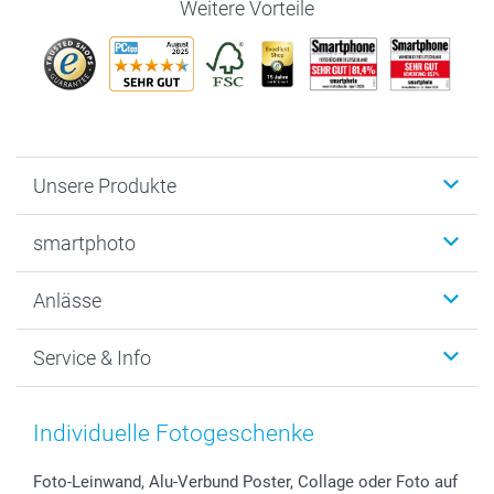
Weitere Vorteile
Unsere Produkte
Fotobücher
smartphoto
Fotogeschenke
Wanddekoration
Über uns
Anlässe
MyNameBook
Warum smartphoto
Foto-Grusskarten
Nachhaltigkeit
Weihnachten
Service & Info
Fotoabzüge, Fotos als Buch & Poster
Datenschutz
Neujahr
Smartphone & Tablet Cases
Cookie-Erklärung
Valentinstag
Kontakt & FAQ
Zubehör & Material
AGB
Muttertag
Anmelden /Registrieren
Individuelle Fotogeschenke
Foto-Kalender & Agenden
Impressum
Vatertag
Preise und Versandkosten
Sticker & Etiketten
Presse
Kommunion & Konfirmation
Lieferfristen
Foto-Leinwand, Alu-Verbund Poster, Collage oder Foto auf