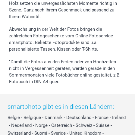
Holz setzen die unvergesslichsten Momente richtig in
Geschenk-Gutscheine (PDF)
Partnerprogramme
Hochzeit
72h Lieferung
Szene. Ganz nach Ihrem Geschmack und passend zu
Investor Relations
Geburtstag
Zahlungsmöglichkeiten
Ihrem Wohnstil.
B2B smartbusiness
Geburt
Sitemap
Widerrufsrecht
Zu allen Anlässen
Status der Bestellung
Abwechslung in der Welt der Fotos bringen die
smartfriends
zahlreichen Fotogeschenke vom Online-Fotoservice
smartphoto. Beliebte Fotoprodukte sind u.a.
smartgarantie
personalisierte Tassen, Kissen oder T-Shirts.
smartbonus
"Damit die Fotos aus den Ferien oder von Hochzeiten
nicht in Vergessenheit geraten, werden gerade in den
Sommermonaten viele Fotobücher online gestaltet, z.B.
Fotobuch in DIN A4 quer.
smartphoto gibt es in diesen Ländern:
België
-
Belgique
-
Danmark
-
Deutschland
-
France
-
Ireland
-
Nederland
-
Norge
-
Österreich
-
Schweiz
-
Suisse
-
Switzerland
-
Suomi
-
Sverige
-
United Kingdom
-