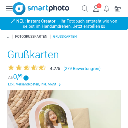
🪄
NEU: Instant Creator
– Ihr Fotobuch entsteht wie von
selbst im Handumdrehen. Jetzt erstellen 📖
FOTOGRUSSKARTEN
GRUSSKARTEN
Grußkarten
4.7
/
5
(279 Bewertung/en)
0,
69
Ab
Exkl. Versandkosten, inkl. MwSt