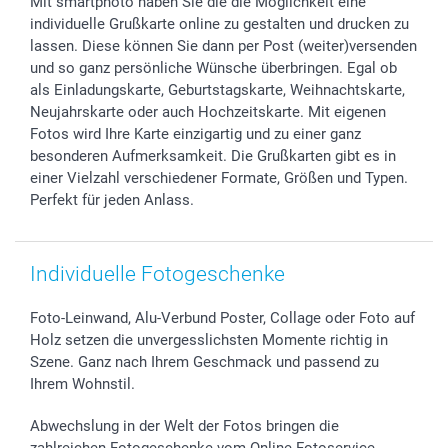
Mit smartphoto haben Sie die die Möglichkeit eine
Investor Relations
Geburtstag
Zahlungsmöglichkeiten
individuelle Grußkarte online zu gestalten und drucken zu
B2B smartbusiness
Geburt
Sitemap
lassen. Diese können Sie dann per Post (weiter)versenden
Widerrufsrecht
Zu allen Anlässen
Status der Bestellung
und so ganz persönliche Wünsche überbringen. Egal ob
als Einladungskarte, Geburtstagskarte, Weihnachtskarte,
smartfriends
Neujahrskarte oder auch Hochzeitskarte. Mit eigenen
smartgarantie
Fotos wird Ihre Karte einzigartig und zu einer ganz
smartbonus
besonderen Aufmerksamkeit. Die Grußkarten gibt es in
einer Vielzahl verschiedener Formate, Größen und Typen.
Perfekt für jeden Anlass.
Individuelle Fotogeschenke
Foto-Leinwand, Alu-Verbund Poster, Collage oder Foto auf
Holz setzen die unvergesslichsten Momente richtig in
Szene. Ganz nach Ihrem Geschmack und passend zu
Ihrem Wohnstil.
Abwechslung in der Welt der Fotos bringen die