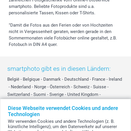
zahlreichen Fotogeschenke vom Online-Fotoservice
smartphoto. Beliebte Fotoprodukte sind u.a.
personalisierte Tassen, Kissen oder T-Shirts.
"Damit die Fotos aus den Ferien oder von Hochzeiten
nicht in Vergessenheit geraten, werden gerade in den
Sommermonaten viele Fotobücher online gestaltet, z.B.
Fotobuch in DIN A4 quer.
smartphoto gibt es in diesen Ländern:
België
-
Belgique
-
Danmark
-
Deutschland
-
France
-
Ireland
-
Nederland
-
Norge
-
Österreich
-
Schweiz
-
Suisse
-
Switzerland
-
Suomi
-
Sverige
-
United Kingdom
-
Other Countries
Diese Webseite verwendet Cookies und andere
Technologien
Wir verwenden Cookies und andere Technologien (z. B.
Alle Preise verstehen sich in EURO (€) inkl. MwSt. und zzgl. Versandkosten.
künstliche Intelligenz), um den Datenverkehr auf unserer