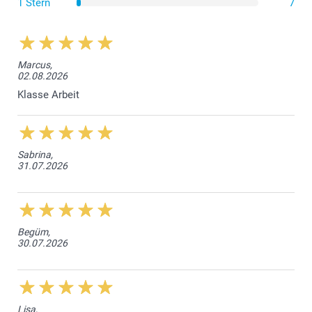
1 Stern
7
Luxuriöses Weiss
Glitzerndes Papier 120 g
Marcus,
02.08.2026
Glitzernd Weiss
Glitzernd Silber
Klasse Arbeit
Glitzernd Blau
Glitzernd Gold
Kuvert mit dreieckiger Verschlusslasche
Sabrina,
31.07.2026
Begüm,
30.07.2026
Lisa,