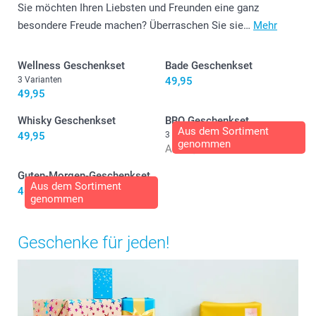
Sie möchten Ihren Liebsten und Freunden eine ganz
besondere Freude machen? Überraschen Sie sie…
Mehr
Wellness Geschenkset
Bade Geschenkset
3 Varianten
49,95
49,95
Whisky Geschenkset
BBQ Geschenkset
Aus dem Sortiment
49,95
3 Varianten
genommen
Ab
66,95
Guten-Morgen-Geschenkset
Aus dem Sortiment
46,95
genommen
Geschenke für jeden!