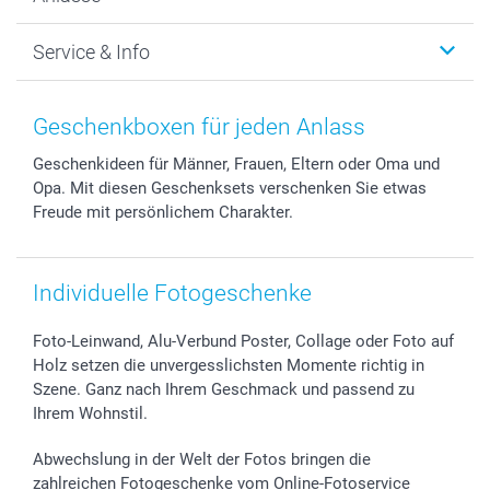
MyNameBook
Warum smartphoto
Foto-Grusskarten
Nachhaltigkeit
Weihnachten
Service & Info
Fotoabzüge, Fotos als Buch & Poster
Datenschutz
Neujahr
Smartphone & Tablet Cases
Cookie-Erklärung
Valentinstag
Kontakt & FAQ
Zubehör & Material
AGB
Muttertag
Anmelden /Registrieren
Geschenkboxen für jeden Anlass
Foto-Kalender & Agenden
Impressum
Vatertag
Preise und Versandkosten
Geschenkideen für Männer, Frauen, Eltern oder Oma und
Sticker & Etiketten
Presse
Kommunion & Konfirmation
Lieferfristen
Opa. Mit diesen Geschenksets verschenken Sie etwas
Geschenk-Gutscheine (PDF)
Partnerprogramme
Hochzeit
72h Lieferung
Freude mit persönlichem Charakter.
Investor Relations
Geburtstag
Zahlungsmöglichkeiten
B2B smartbusiness
Geburt
Sitemap
Widerrufsrecht
Zu allen Anlässen
Status der Bestellung
Individuelle Fotogeschenke
smartfriends
Foto-Leinwand, Alu-Verbund Poster, Collage oder Foto auf
smartgarantie
Holz setzen die unvergesslichsten Momente richtig in
smartbonus
Szene. Ganz nach Ihrem Geschmack und passend zu
Ihrem Wohnstil.
Abwechslung in der Welt der Fotos bringen die
zahlreichen Fotogeschenke vom Online-Fotoservice