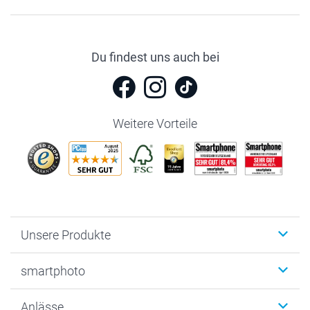
Du findest uns auch bei
Weitere Vorteile
Unsere Produkte
Fotobücher
smartphoto
Fotogeschenke
Wanddekoration
Über uns
Anlässe