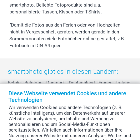
smartphoto. Beliebte Fotoprodukte sind u.a.
personalisierte Tassen, Kissen oder T-Shirts.
"Damit die Fotos aus den Ferien oder von Hochzeiten
nicht in Vergessenheit geraten, werden gerade in den
Sommermonaten viele Fotobücher online gestaltet, z.B.
Fotobuch in DIN A4 quer.
smartphoto gibt es in diesen Ländern:
België
-
Belgique
-
Danmark
-
Deutschland
-
France
-
Ireland
-
Nederland
-
Norge
-
Österreich
-
Schweiz
-
Suisse
-
Diese Webseite verwendet Cookies und andere
Switzerland
-
Suomi
-
Sverige
-
United Kingdom
-
Technologien
Other Countries
Wir verwenden Cookies und andere Technologien (z. B.
künstliche Intelligenz), um den Datenverkehr auf unserer
Website zu analysieren, um Inhalte und Werbung zu
personalisieren und um Social-Media-Funktionen
Alle Preise verstehen sich in EURO (€) inkl. MwSt. und zzgl. Versandkosten.
bereitzustellen. Wir teilen auch Informationen über Ihre
Nutzung unserer Website mit unseren Analyse-, Werbe- und