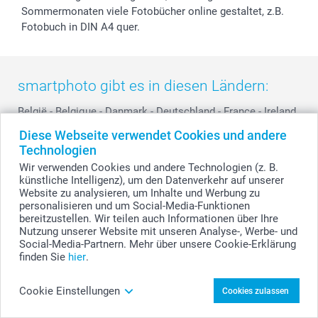
Sommermonaten viele Fotobücher online gestaltet, z.B.
Fotobuch in DIN A4 quer.
smartphoto gibt es in diesen Ländern:
België
-
Belgique
-
Danmark
-
Deutschland
-
France
-
Ireland
-
Nederland
-
Norge
-
Österreich
-
Schweiz
-
Suisse
-
Diese Webseite verwendet Cookies und andere
Switzerland
-
Suomi
-
Sverige
-
United Kingdom
-
Technologien
Other Countries
Wir verwenden Cookies und andere Technologien (z. B.
künstliche Intelligenz), um den Datenverkehr auf unserer
Website zu analysieren, um Inhalte und Werbung zu
personalisieren und um Social-Media-Funktionen
Alle Preise verstehen sich in EURO (€) inkl. MwSt. und zzgl. Versandkosten.
bereitzustellen. Wir teilen auch Informationen über Ihre
Nutzung unserer Website mit unseren Analyse-, Werbe- und
Social-Media-Partnern. Mehr über unsere Cookie-Erklärung
finden Sie
hier
.
© smartphoto Group. Alle Rechte vorbehalten.
Cookie Einstellungen
Cookies zulassen