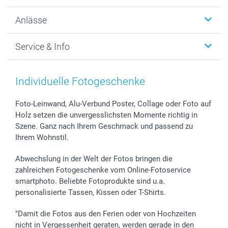
Wanddekoration
Über uns
Anlässe
MyNameBook
Warum smartphoto
Foto-Grusskarten
Nachhaltigkeit
Weihnachten
Service & Info
Fotoabzüge, Fotos als Buch & Poster
Datenschutz
Neujahr
Smartphone & Tablet Cases
Cookie-Erklärung
Valentinstag
Kontakt & FAQ
Zubehör & Material
AGB
Muttertag
Anmelden /Registrieren
Individuelle Fotogeschenke
Foto-Kalender & Agenden
Impressum
Vatertag
Preise und Versandkosten
Sticker & Etiketten
Presse
Kommunion & Konfirmation
Lieferfristen
Foto-Leinwand, Alu-Verbund Poster, Collage oder Foto auf
Holz setzen die unvergesslichsten Momente richtig in
Geschenk-Gutscheine (PDF)
Partnerprogramme
Hochzeit
72h Lieferung
Szene. Ganz nach Ihrem Geschmack und passend zu
Investor Relations
Geburtstag
Zahlungsmöglichkeiten
Ihrem Wohnstil.
B2B smartbusiness
Geburt
Sitemap
Widerrufsrecht
Zu allen Anlässen
Status der Bestellung
Abwechslung in der Welt der Fotos bringen die
smartfriends
zahlreichen Fotogeschenke vom Online-Fotoservice
smartphoto. Beliebte Fotoprodukte sind u.a.
smartgarantie
personalisierte Tassen, Kissen oder T-Shirts.
smartbonus
"Damit die Fotos aus den Ferien oder von Hochzeiten
nicht in Vergessenheit geraten, werden gerade in den