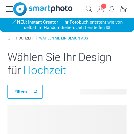
🪄
NEU: Instant Creator
– Ihr Fotobuch entsteht wie von
selbst im Handumdrehen. Jetzt erstellen 📖
HOCHZEIT
WÄHLEN SIE EIN DESIGN AUS
Wählen Sie Ihr Design
für
Hochzeit
Filters
420 verfügbare Designs