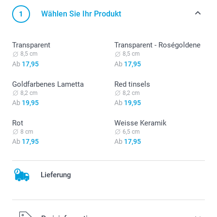
Wählen Sie Ihr Produkt
1
Transparent
Transparent - Roségoldene
Vorübergehend nicht verfügbar
Vorübergehend nicht verfügbar
8,5 cm
8,5 cm
Ab
17,95
Ab
17,95
Goldfarbenes Lametta
Red tinsels
Vorübergehend nicht verfügbar
Vorübergehend nicht verfügbar
8,2 cm
8,2 cm
Ab
19,95
Ab
19,95
Rot
Weisse Keramik
Vorübergehend nicht verfügbar
Vorübergehend nicht verfügbar
8 cm
6,5 cm
Ab
17,95
Ab
17,95
Lieferung