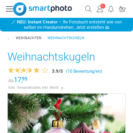
🪄
NEU: Instant Creator
– Ihr Fotobuch entsteht wie von
selbst im Handumdrehen. Jetzt erstellen 📖
WEIHNACHTEN
WEIHNACHTSKUGELN
Weihnachtskugeln
3.9
/
5
(10 Bewertung/en)
17,
95
Ab
Exkl. Versandkosten, inkl. MwSt