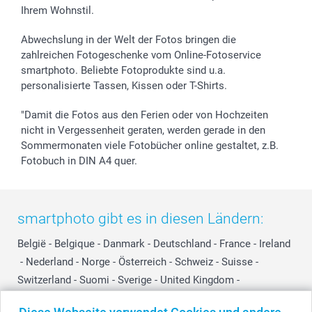
Ihrem Wohnstil.
Abwechslung in der Welt der Fotos bringen die
zahlreichen Fotogeschenke vom Online-Fotoservice
smartphoto. Beliebte Fotoprodukte sind u.a.
personalisierte Tassen, Kissen oder T-Shirts.
"Damit die Fotos aus den Ferien oder von Hochzeiten
nicht in Vergessenheit geraten, werden gerade in den
Sommermonaten viele Fotobücher online gestaltet, z.B.
Fotobuch in DIN A4 quer.
smartphoto gibt es in diesen Ländern:
België
-
Belgique
-
Danmark
-
Deutschland
-
France
-
Ireland
-
Nederland
-
Norge
-
Österreich
-
Schweiz
-
Suisse
-
Switzerland
-
Suomi
-
Sverige
-
United Kingdom
-
Other Countries