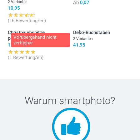
2 Varianten
Ab
0,07
10,95
(16 Bewertung/en)
Christbaumspitze
Deko-Buchstaben
Vorübergehend nicht
personalisiert
2 Varianten
verfügbar
17,95
41,95
(1 Bewertung/en)
Warum
smartphoto
?