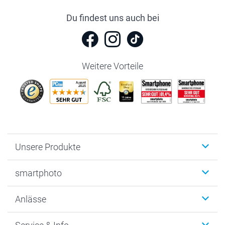
Du findest uns auch bei
Weitere Vorteile
Unsere Produkte
Fotobücher
smartphoto
Fotogeschenke
Wanddekoration
Über uns
Anlässe
MyNameBook
Warum smartphoto
Foto-Grusskarten
Nachhaltigkeit
Weihnachten