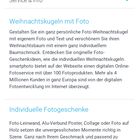
Service & Info
Fotoabzüge, Fotos als Buch & Poster
Datenschutz
Neujahr
Smartphone & Tablet Cases
Cookie-Erklärung
Valentinstag
Kontakt & FAQ
Zubehör & Material
AGB
Muttertag
Anmelden /Registrieren
Weihnachtskugeln mit Foto
Foto-Kalender & Agenden
Impressum
Vatertag
Preise und Versandkosten
Gestalten Sie ein ganz persönliche Foto-Weihnachtskugel
Sticker & Etiketten
Presse
Kommunion & Konfirmation
Lieferfristen
mit eigenem Foto und Text und verschönern Sie ihren
Geschenk-Gutscheine (PDF)
Partnerprogramme
Hochzeit
72h Lieferung
Weihnachtsbaum mit einem ganz individuellem
Investor Relations
Geburtstag
Zahlungsmöglichkeiten
Baumschmuck. Entdecken Sie originelle Foto-
B2B smartbusiness
Geburt
Sitemap
Geschenkideen, wie die individuellen Weihnachtskugeln.
smartphoto bietet auf der Webseite einen digitalen Online-
Widerrufsrecht
Zu allen Anlässen
Status der Bestellung
Fotoservice mit über 100 Fotoprodukten. Mehr als 4
smartfriends
Millionen Kunden in ganz Europa sind von der digitalen
smartgarantie
Fotoentwicklung im Internet überzeugt.
smartbonus
Individuelle Fotogeschenke
Foto-Leinwand, Alu-Verbund Poster, Collage oder Foto auf
Holz setzen die unvergesslichsten Momente richtig in
Szene. Ganz nach Ihrem Geschmack und passend zu