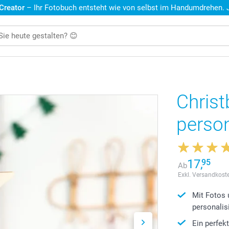
 Creator
– Ihr Fotobuch entsteht wie von selbst im Handumdrehen. Je
Chris
person
17,
95
Ab
Exkl. Versandkoste
Mit Fotos 
personalis
Ein perfe