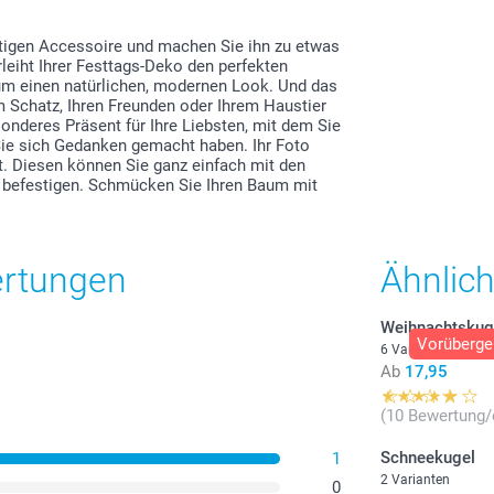
igen Accessoire und machen Sie ihn zu etwas
leiht Ihrer Festtags-Deko den perfekten
aum einen natürlichen, modernen Look. Und das
em Schatz, Ihren Freunden oder Ihrem Haustier
sonderes Präsent für Ihre Liebsten, mit dem Sie
ie sich Gedanken gemacht haben. Ihr Foto
rt. Diesen können Sie ganz einfach mit den
befestigen. Schmücken Sie Ihren Baum mit
ertungen
Ähnlic
Weihnachtskug
Vorüberge
6 Varianten
Ab
17,95
(10 Bewertung/
Schneekugel
1
2 Varianten
0