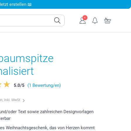
tzt erstellen 📖
tbaumspitze
alisiert
5.0
/
5
(1 Bewertung/en)
n, inkl. MwSt
und/oder Text sowie zahlreichen Designvorlagen
ierbar
ktes Weihnachtsgeschenk, das von Herzen kommt