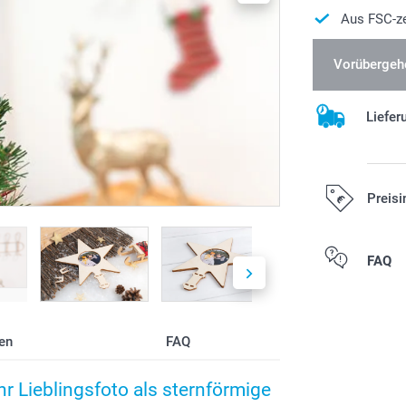
Aus FSC-ze
Vorübergehe
Liefer
Preisi
Alle Preise ver
FAQ
Versandkosten
en
FAQ
 Lieblingsfoto als sternförmige