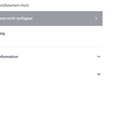
rtifiziertem Holz
nd nicht verfügbar
ung
nformation
stehen sich in EURO (€) inkl. MwSt. und zzgl.
.