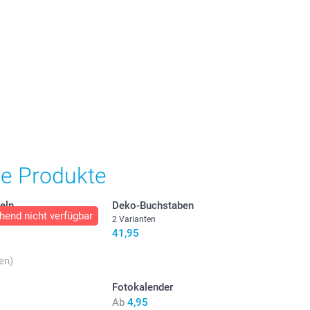
he Produkte
eln
Deko-Buchstaben
hend nicht verfügbar
2 Varianten
41,95
en)
Fotokalender
Ab
4,95