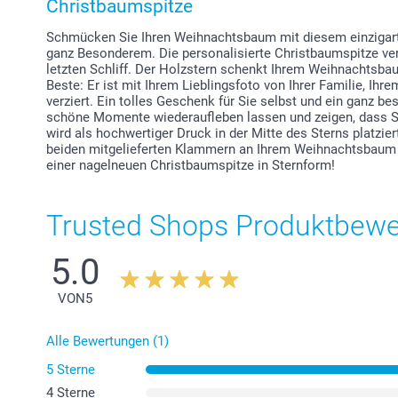
Christbaumspitze
Schmücken Sie Ihren Weihnachtsbaum mit diesem einzigart
ganz Besonderem. Die personalisierte Christbaumspitze ver
letzten Schliff. Der Holzstern schenkt Ihrem Weihnachtsb
Beste: Er ist mit Ihrem Lieblingsfoto von Ihrer Familie, Ihr
verziert. Ein tolles Geschenk für Sie selbst und ein ganz be
schöne Momente wiederaufleben lassen und zeigen, dass S
wird als hochwertiger Druck in der Mitte des Sterns platzie
beiden mitgelieferten Klammern an Ihrem Weihnachtsbaum 
einer nagelneuen Christbaumspitze in Sternform!
Trusted Shops Produktbew
5.0
VON
5
Alle Bewertungen (1)
5 Sterne
4 Sterne