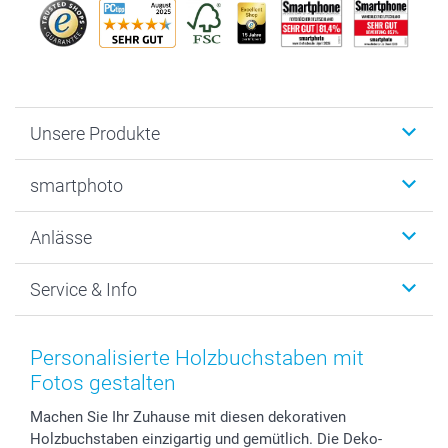
Unsere Produkte
Fotobücher
smartphoto
Fotogeschenke
Wanddekoration
Über uns
Anlässe
MyNameBook
Warum smartphoto
Foto-Grusskarten
Nachhaltigkeit
Weihnachten
Service & Info
Fotoabzüge, Fotos als Buch & Poster
Datenschutz
Neujahr
Smartphone & Tablet Cases
Cookie-Erklärung
Valentinstag
Kontakt & FAQ
Zubehör & Material
AGB
Muttertag
Anmelden /Registrieren
Personalisierte Holzbuchstaben mit
Foto-Kalender & Agenden
Impressum
Vatertag
Preise und Versandkosten
Fotos gestalten
Sticker & Etiketten
Presse
Kommunion & Konfirmation
Lieferfristen
Machen Sie Ihr Zuhause mit diesen dekorativen
Geschenk-Gutscheine (PDF)
Partnerprogramme
Hochzeit
72h Lieferung
Holzbuchstaben einzigartig und gemütlich. Die Deko-