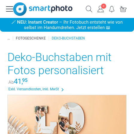
🪄
NEU: Instant Creator
– Ihr Fotobuch entsteht wie von
selbst im Handumdrehen. Jetzt erstellen 📖
FOTOGESCHENKE
DEKO-BUCHSTABEN
Deko-Buchstaben mit
Fotos personalisiert
41,
95
Ab
Exkl. Versandkosten, inkl. MwSt