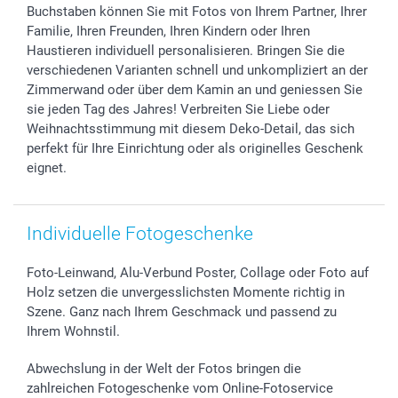
Investor Relations
Geburtstag
Zahlungsmöglichkeiten
Buchstaben können Sie mit Fotos von Ihrem Partner, Ihrer
B2B smartbusiness
Geburt
Sitemap
Familie, Ihren Freunden, Ihren Kindern oder Ihren
Widerrufsrecht
Zu allen Anlässen
Status der Bestellung
Haustieren individuell personalisieren. Bringen Sie die
verschiedenen Varianten schnell und unkompliziert an der
smartfriends
Zimmerwand oder über dem Kamin an und geniessen Sie
smartgarantie
sie jeden Tag des Jahres! Verbreiten Sie Liebe oder
smartbonus
Weihnachtsstimmung mit diesem Deko-Detail, das sich
perfekt für Ihre Einrichtung oder als originelles Geschenk
eignet.
Individuelle Fotogeschenke
Foto-Leinwand, Alu-Verbund Poster, Collage oder Foto auf
Holz setzen die unvergesslichsten Momente richtig in
Szene. Ganz nach Ihrem Geschmack und passend zu
Ihrem Wohnstil.
Abwechslung in der Welt der Fotos bringen die
zahlreichen Fotogeschenke vom Online-Fotoservice