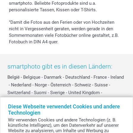
smartphoto. Beliebte Fotoprodukte sind u.a.
personalisierte Tassen, Kissen oder T-Shirts.
"Damit die Fotos aus den Ferien oder von Hochzeiten
nicht in Vergessenheit geraten, werden gerade in den
Sommermonaten viele Fotobücher online gestaltet, z.B.
Fotobuch in DIN A4 quer.
smartphoto gibt es in diesen Ländern:
België
-
Belgique
-
Danmark
-
Deutschland
-
France
-
Ireland
-
Nederland
-
Norge
-
Österreich
-
Schweiz
-
Suisse
-
Switzerland
-
Suomi
-
Sverige
-
United Kingdom
-
Other Countries
Diese Webseite verwendet Cookies und andere
Technologien
Wir verwenden Cookies und andere Technologien (z. B.
Alle Preise verstehen sich in EURO (€) inkl. MwSt. und zzgl. Versandkosten.
künstliche Intelligenz), um den Datenverkehr auf unserer
Website zu analysieren, um Inhalte und Werbung zu