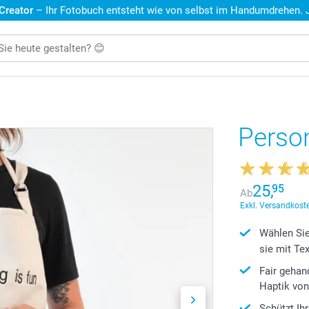
 Creator
– Ihr Fotobuch entsteht wie von selbst im Handumdrehen. Je
Person
25,
95
Ab
Exkl. Versandkoste
Wählen Sie
sie mit Te
Fair geha
Haptik von
Schützt Ih