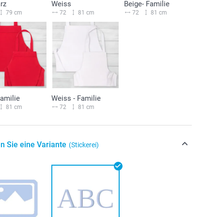
rz
Weiss
Beige- Familie
79 cm
72
81 cm
72
81 cm
Familie
Weiss - Familie
81 cm
72
81 cm
n Sie eine Variante
(Stickerei)