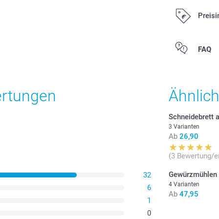
Preisi
Alle Preise ver
FAQ
Versandkosten
ertungen
Ähnlic
Schneidebrett 
3 Varianten
Ab
26,90
(3 Bewertung/e
Gewürzmühlen
32
4 Varianten
6
Ab
47,95
1
0