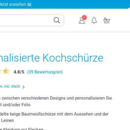
tzt erstellen 📖
alisierte Kochschürze
4.8
/
5
(39 Bewertung/en)
n, inkl. MwSt
 zwischen verschiedenen Designs und personalisieren Sie
xt und/oder Foto
ndelte beige Baumwollschürze mit dem Aussehen und der
 Leinen
re Kleidung vor Flecken