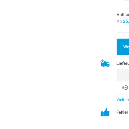
Vollfa
Ab
25
We
Liefer
Weiter
Fehle