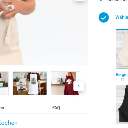
Wähle
Beige 
70
en
FAQ
 Kochen