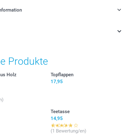
nformation
stehen sich in EURO (€) inkl. MwSt. und zzgl.
.
he Produkte
aus Holz
Topflappen
17,95
n)
Teetasse
14,95
(1 Bewertung/en)