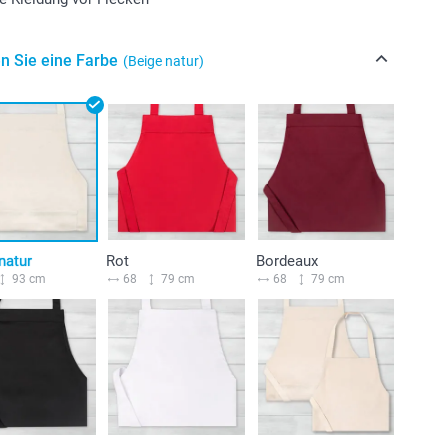
n Sie eine Farbe
(Beige natur)
natur
Rot
Bordeaux
93 cm
68
79 cm
68
79 cm