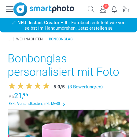
🪄
NEU: Instant Creator
– Ihr Fotobuch entsteht wie von
selbst im Handumdrehen. Jetzt erstellen 📖
WEIHNACHTEN
BONBONGLAS
Bonbonglas
personalisiert mit Foto
5.0
/
5
(3 Bewertung/en)
21,
95
Ab
Exkl. Versandkosten, inkl. MwSt