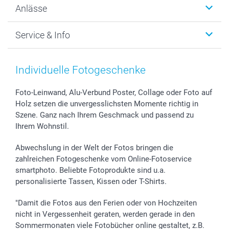
Anlässe
MyNameBook
Warum smartphoto
Foto-Grusskarten
Nachhaltigkeit
Weihnachten
Service & Info
Fotoabzüge, Fotos als Buch & Poster
Datenschutz
Neujahr
Smartphone & Tablet Cases
Cookie-Erklärung
Valentinstag
Kontakt & FAQ
Zubehör & Material
AGB
Muttertag
Anmelden /Registrieren
Individuelle Fotogeschenke
Foto-Kalender & Agenden
Impressum
Vatertag
Preise und Versandkosten
Sticker & Etiketten
Presse
Kommunion & Konfirmation
Lieferfristen
Foto-Leinwand, Alu-Verbund Poster, Collage oder Foto auf
Holz setzen die unvergesslichsten Momente richtig in
Geschenk-Gutscheine (PDF)
Partnerprogramme
Hochzeit
72h Lieferung
Szene. Ganz nach Ihrem Geschmack und passend zu
Investor Relations
Geburtstag
Zahlungsmöglichkeiten
Ihrem Wohnstil.
B2B smartbusiness
Geburt
Sitemap
Widerrufsrecht
Zu allen Anlässen
Status der Bestellung
Abwechslung in der Welt der Fotos bringen die
smartfriends
zahlreichen Fotogeschenke vom Online-Fotoservice
smartphoto. Beliebte Fotoprodukte sind u.a.
smartgarantie
personalisierte Tassen, Kissen oder T-Shirts.
smartbonus
"Damit die Fotos aus den Ferien oder von Hochzeiten
nicht in Vergessenheit geraten, werden gerade in den
Sommermonaten viele Fotobücher online gestaltet, z.B.