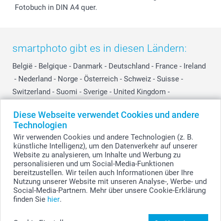
Fotobuch in DIN A4 quer.
smartphoto gibt es in diesen Ländern:
België
-
Belgique
-
Danmark
-
Deutschland
-
France
-
Ireland
-
Nederland
-
Norge
-
Österreich
-
Schweiz
-
Suisse
-
Switzerland
-
Suomi
-
Sverige
-
United Kingdom
-
Other Countries
Diese Webseite verwendet Cookies und andere
Technologien
Wir verwenden Cookies und andere Technologien (z. B.
Alle Preise verstehen sich in EURO (€) inkl. MwSt. und zzgl. Versandkosten.
künstliche Intelligenz), um den Datenverkehr auf unserer
Website zu analysieren, um Inhalte und Werbung zu
personalisieren und um Social-Media-Funktionen
bereitzustellen. Wir teilen auch Informationen über Ihre
© smartphoto Group. Alle Rechte vorbehalten.
Nutzung unserer Website mit unseren Analyse-, Werbe- und
Social-Media-Partnern. Mehr über unsere Cookie-Erklärung
finden Sie
hier
.
Medium bonbonglas gestalten