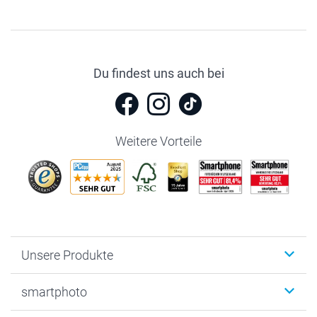
Du findest uns auch bei
Weitere Vorteile
Unsere Produkte
Fotobücher
smartphoto
Fotogeschenke
Wanddekoration
Über uns