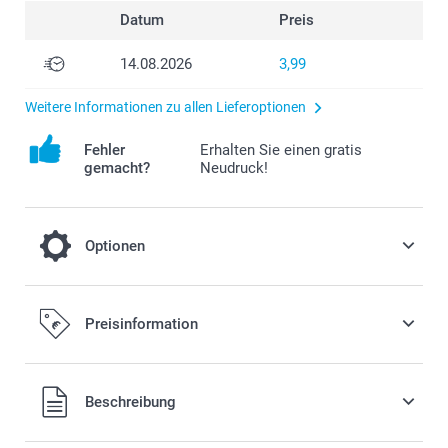
Datum
Preis
14.08.2026
3,99
Weitere Informationen zu allen Lieferoptionen
Fehler
Erhalten Sie einen gratis
gemacht?
Neudruck!
Optionen
Füllen Sie Ihre Gastgeschenke mit
Preisinformation
Süssigkeiten!
7,00/Stück
Ab
Alle Preise verstehen sich in EURO (€) inkl. MwSt. und zzgl.
Beschreibung
Versandkosten.
Preis und Verfügbarkeit der Optionen