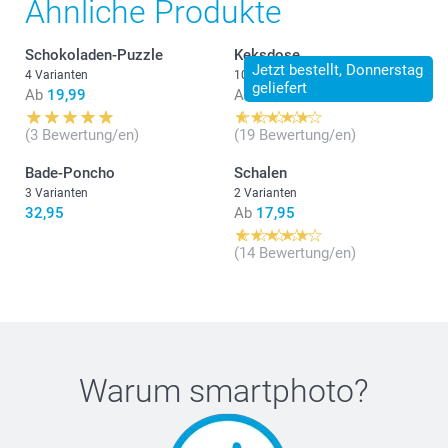
Ähnliche Produkte
Schokoladen-Puzzle
Keksdose
Jetzt bestellt, Donnerstag
4 Varianten
10 Varianten
geliefert
Ab
19,99
Ab
19,95
(3 Bewertung/en)
(19 Bewertung/en)
Bade-Poncho
Schalen
3 Varianten
2 Varianten
32,95
Ab
17,95
(14 Bewertung/en)
Warum
smartphoto
?