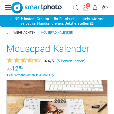
🪄
NEU: Instant Creator
– Ihr Fotobuch entsteht wie von
selbst im Handumdrehen. Jetzt erstellen 📖
WEIHNACHTEN
MOUSEPAD-KALENDER
Mousepad-Kalender
4.6
/
5
(5 Bewertung/en)
12,
95
Ab
Exkl. Versandkosten, inkl. MwSt