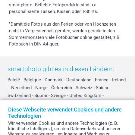
smartphoto. Beliebte Fotoprodukte sind u.a.
personalisierte Tassen, Kissen oder T-Shirts.
"Damit die Fotos aus den Ferien oder von Hochzeiten
nicht in Vergessenheit geraten, werden gerade in den
Sommermonaten viele Fotobücher online gestaltet, z.B.
Fotobuch in DIN A4 quer.
smartphoto gibt es in diesen Ländern:
België
-
Belgique
-
Danmark
-
Deutschland
-
France
-
Ireland
-
Nederland
-
Norge
-
Österreich
-
Schweiz
-
Suisse
-
Switzerland
-
Suomi
-
Sverige
-
United Kingdom
-
Other Countries
Diese Webseite verwendet Cookies und andere
Technologien
Wir verwenden Cookies und andere Technologien (z. B.
Alle Preise verstehen sich in EURO (€) inkl. MwSt. und zzgl. Versandkosten.
künstliche Intelligenz), um den Datenverkehr auf unserer
Website zu analysieren, um Inhalte und Werbung zu