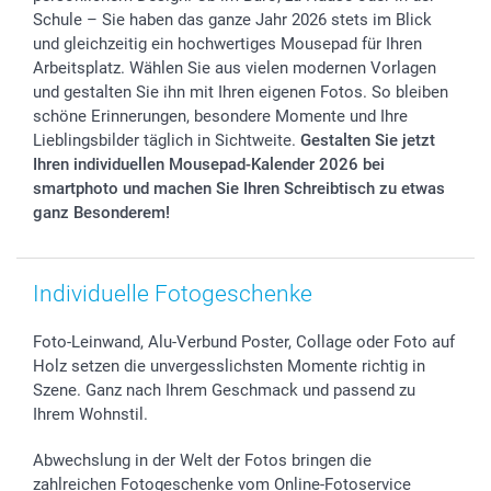
B2B smartbusiness
Geburt
Sitemap
Schule – Sie haben das ganze Jahr 2026 stets im Blick
Widerrufsrecht
Zu allen Anlässen
Status der Bestellung
und gleichzeitig ein hochwertiges Mousepad für Ihren
Arbeitsplatz. Wählen Sie aus vielen modernen Vorlagen
smartfriends
und gestalten Sie ihn mit Ihren eigenen Fotos. So bleiben
smartgarantie
schöne Erinnerungen, besondere Momente und Ihre
smartbonus
Lieblingsbilder täglich in Sichtweite.
Gestalten Sie jetzt
Ihren individuellen Mousepad-Kalender 2026 bei
smartphoto und machen Sie Ihren Schreibtisch zu etwas
ganz Besonderem!
Individuelle Fotogeschenke
Foto-Leinwand, Alu-Verbund Poster, Collage oder Foto auf
Holz setzen die unvergesslichsten Momente richtig in
Szene. Ganz nach Ihrem Geschmack und passend zu
Ihrem Wohnstil.
Abwechslung in der Welt der Fotos bringen die
zahlreichen Fotogeschenke vom Online-Fotoservice