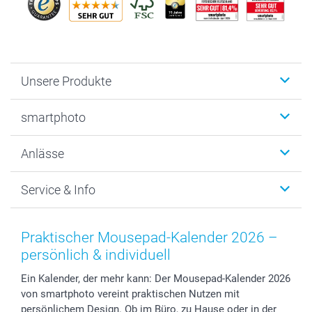
Unsere Produkte
Fotobücher
smartphoto
Fotogeschenke
Wanddekoration
Über uns
Anlässe
MyNameBook
Warum smartphoto
Foto-Grusskarten
Nachhaltigkeit
Weihnachten
Service & Info
Fotoabzüge, Fotos als Buch & Poster
Datenschutz
Neujahr
Smartphone & Tablet Cases
Cookie-Erklärung
Valentinstag
Kontakt & FAQ
Zubehör & Material
AGB
Muttertag
Anmelden /Registrieren
Praktischer Mousepad-Kalender 2026 –
Foto-Kalender & Agenden
Impressum
Vatertag
Preise und Versandkosten
persönlich & individuell
Sticker & Etiketten
Presse
Kommunion & Konfirmation
Lieferfristen
Ein Kalender, der mehr kann: Der Mousepad-Kalender 2026
Geschenk-Gutscheine (PDF)
Partnerprogramme
Hochzeit
72h Lieferung
von smartphoto vereint praktischen Nutzen mit
Investor Relations
Geburtstag
Zahlungsmöglichkeiten
persönlichem Design. Ob im Büro, zu Hause oder in der