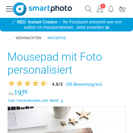
🪄
NEU: Instant Creator
– Ihr Fotobuch entsteht wie von
selbst im Handumdrehen. Jetzt erstellen 📖
WEIHNACHTEN
MOUSEPAD
Mousepad mit Foto
personalisiert
4.8
/
5
(45 Bewertung/en)
19,
95
Ab
Exkl. Versandkosten, inkl. MwSt