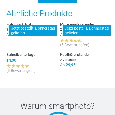
Ähnliche Produkte
Fotoblock Holz
Mousepad-Kalender
Jetzt bestellt, Donnerstag
Jetzt bestellt, Donnerstag
3 Varianten
2 Varianten
geliefert
geliefert
Ab
22,90
Ab
12,95
(5 Bewertung/en)
Schreibunterlage
Kopfhörerständer
14,90
2 Varianten
Ab
29,95
(5 Bewertung/en)
Warum
smartphoto
?