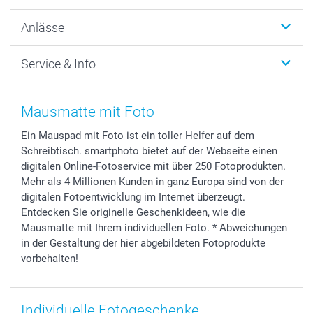
Wanddekoration
Über uns
Anlässe
MyNameBook
Warum smartphoto
Foto-Grusskarten
Nachhaltigkeit
Weihnachten
Service & Info
Fotoabzüge, Fotos als Buch & Poster
Datenschutz
Neujahr
Smartphone & Tablet Cases
Cookie-Erklärung
Valentinstag
Kontakt & FAQ
Zubehör & Material
AGB
Muttertag
Anmelden /Registrieren
Mausmatte mit Foto
Foto-Kalender & Agenden
Impressum
Vatertag
Preise und Versandkosten
Ein Mauspad mit Foto ist ein toller Helfer auf dem
Sticker & Etiketten
Presse
Kommunion & Konfirmation
Lieferfristen
Schreibtisch. smartphoto bietet auf der Webseite einen
Geschenk-Gutscheine (PDF)
Partnerprogramme
Hochzeit
72h Lieferung
digitalen Online-Fotoservice mit über 250 Fotoprodukten.
Investor Relations
Geburtstag
Zahlungsmöglichkeiten
Mehr als 4 Millionen Kunden in ganz Europa sind von der
B2B smartbusiness
Geburt
Sitemap
digitalen Fotoentwicklung im Internet überzeugt.
Entdecken Sie originelle Geschenkideen, wie die
Widerrufsrecht
Zu allen Anlässen
Status der Bestellung
Mausmatte mit Ihrem individuellen Foto. * Abweichungen
smartfriends
in der Gestaltung der hier abgebildeten Fotoprodukte
smartgarantie
vorbehalten!
smartbonus
Individuelle Fotogeschenke