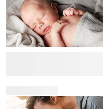
Suchen Sie nach Geschenkideen für neugeborene Babys?
Ein personalisiertes Geburtsgeschenk ist immer eine gute
Idee. Wie wäre es mit einer
mit dem Namen des Babys oder einem niedlichen
, das ihr bester Freund wird? Möchten Sie etwas schenken,
das das Baby und die Eltern für immer lieben werden? Dann
schenken Sie ihnen eine
, in der sie Ultraschallbilder, eine Haarlocke und andere
Erinnerungen aufbewahren können. Wir haben die
süssesten Babygeschenke in unserem Baby-Geschenkshop