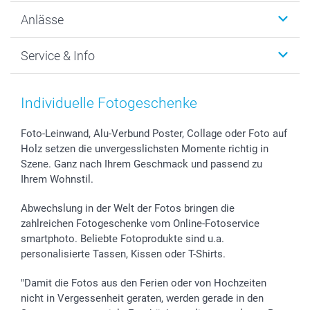
Wanddekoration
Über uns
Anlässe
MyNameBook
Warum smartphoto
Foto-Grusskarten
Nachhaltigkeit
Weihnachten
Service & Info
Fotoabzüge, Fotos als Buch & Poster
Datenschutz
Neujahr
Smartphone & Tablet Cases
Cookie-Erklärung
Valentinstag
Kontakt & FAQ
Zubehör & Material
AGB
Muttertag
Anmelden /Registrieren
Individuelle Fotogeschenke
Foto-Kalender & Agenden
Impressum
Vatertag
Preise und Versandkosten
Sticker & Etiketten
Presse
Kommunion & Konfirmation
Lieferfristen
Foto-Leinwand, Alu-Verbund Poster, Collage oder Foto auf
Holz setzen die unvergesslichsten Momente richtig in
Geschenk-Gutscheine (PDF)
Partnerprogramme
Hochzeit
72h Lieferung
Szene. Ganz nach Ihrem Geschmack und passend zu
Investor Relations
Geburtstag
Zahlungsmöglichkeiten
Ihrem Wohnstil.
B2B smartbusiness
Geburt
Sitemap
Widerrufsrecht
Zu allen Anlässen
Status der Bestellung
Abwechslung in der Welt der Fotos bringen die
smartfriends
zahlreichen Fotogeschenke vom Online-Fotoservice
smartphoto. Beliebte Fotoprodukte sind u.a.
smartgarantie
personalisierte Tassen, Kissen oder T-Shirts.
smartbonus
"Damit die Fotos aus den Ferien oder von Hochzeiten
nicht in Vergessenheit geraten, werden gerade in den