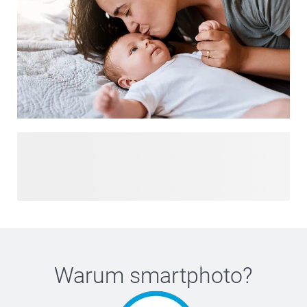
zusammengestellt. Schauen Sie vorbei und lassen Sie sich
inspirieren!
Willkommen in unserem Baby- und Mama-Universum, wo
Sie alles finden, um diese besondere Zeit in Ihrem Leben zu
feiern und zu schätzen. Von kreativen
Schwangerschaftsankündigungen über wunderschöne
Geburtsgeschenke bis hin zu individuellen Geburtskarten –
unsere Kollektion bietet alles. Lassen Sie sich inspirieren
mit Dekorationsideen für Ihre Babyparty und entdecken Sie
einzigartige Andenken, die diesen Moment unvergesslich
Warum
smartphoto
?
machen. Ob Sie die Ankunft Ihres Babys vorbereiten oder
mit Ihren Lieben feiern, unsere Kollektion bietet unzählige
Möglichkeiten, eine persönliche Note hinzuzufügen.