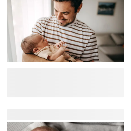
Hurra, ein Baby ist da! Planen Sie einen Besuch und
möchten dem frischgebackenen Papa etwas mitbringen?
Eine tolle Idee! Mit einem personalisierten Geschenk
werden Sie ihn garantiert überraschen. Wir haben unsere
Lieblingsgeschenke zur Geburt für Väter zusammengestellt.
Diese Geschenke sind einzigartig und einfach zu
personalisieren. Fügen Sie einfach ein süsses Foto des
Babys oder ein lustiges Zitat hinzu, und Sie zaubern ihm ein
Lächeln ins Gesicht!