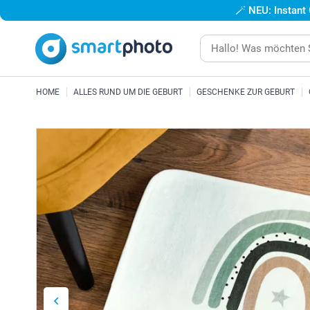
🪄
NEU: Instant
HOME
ALLES RUND UM DIE GEBURT
GESCHENKE ZUR GEBURT