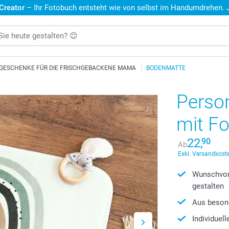
 Creator
– Ihr Fotobuch entsteht wie von selbst im Handumdrehen. Je
GESCHENKE FÜR DIE FRISCHGEBACKENE MAMA
BODENMATTE
Perso
mit F
22,
90
Ab
Exkl. Versandkoste
Wunschvor
gestalten
Aus beson
Individuel