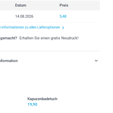
Datum
Preis
14.08.2026
5,48
e Informationen zu allen Lieferoptionen
r gemacht?
Erhalten Sie einen gratis Neudruck!
nformation
stehen sich in EURO (€) inkl. MwSt. und zzgl.
.
Kapuzenbadetuch
19,90