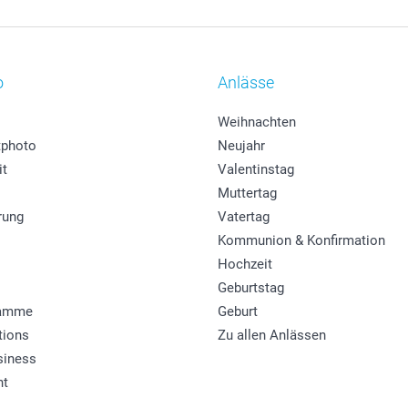
o
Anlässe
Weihnachten
photo
Neujahr
it
Valentinstag
Muttertag
rung
Vatertag
Kommunion & Konfirmation
Hochzeit
Geburtstag
ramme
Geburt
tions
Zu allen Anlässen
siness
ht