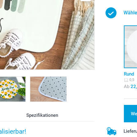
Wähle
Rund
0,5
Ab
22
We
Spezifikationen
lisierbar!
Liefer