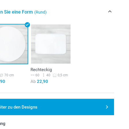
n Sie eine Form
(Rund)
Rechteckig
70 cm
60
40
0,5 cm
,90
Ab
22,90
iter zu den Designs
ung