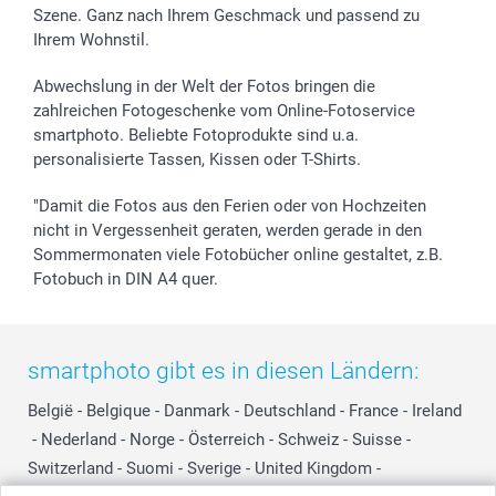
Szene. Ganz nach Ihrem Geschmack und passend zu
Ihrem Wohnstil.
Abwechslung in der Welt der Fotos bringen die
zahlreichen Fotogeschenke vom Online-Fotoservice
smartphoto. Beliebte Fotoprodukte sind u.a.
personalisierte Tassen, Kissen oder T-Shirts.
"Damit die Fotos aus den Ferien oder von Hochzeiten
nicht in Vergessenheit geraten, werden gerade in den
Sommermonaten viele Fotobücher online gestaltet, z.B.
Fotobuch in DIN A4 quer.
smartphoto gibt es in diesen Ländern:
België
-
Belgique
-
Danmark
-
Deutschland
-
France
-
Ireland
-
Nederland
-
Norge
-
Österreich
-
Schweiz
-
Suisse
-
Switzerland
-
Suomi
-
Sverige
-
United Kingdom
-
Other Countries