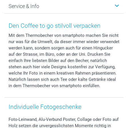
Foto-Grusskarten
Nachhaltigkeit
Weihnachten
Service & Info
Fotoabzüge, Fotos als Buch & Poster
Datenschutz
Neujahr
Smartphone & Tablet Cases
Cookie-Erklärung
Valentinstag
Kontakt & FAQ
Zubehör & Material
AGB
Muttertag
Anmelden /Registrieren
Den Coffee to go stilvoll verpacken
Foto-Kalender & Agenden
Impressum
Vatertag
Preise und Versandkosten
Mit dem Thermobecher von smartphoto machen Sie nicht
Sticker & Etiketten
Presse
Kommunion & Konfirmation
Lieferfristen
nur was für die Umwelt, da dieser immer wieder verwendet
Geschenk-Gutscheine (PDF)
Partnerprogramme
Hochzeit
72h Lieferung
werden kann, sondern sorgen auch für einen Hingucker
Investor Relations
Geburtstag
Zahlungsmöglichkeiten
auf der Strasse, im Büro, oder an der Uni. Drucken Sie
B2B smartbusiness
Geburt
Sitemap
einfach Ihre liebsten Bilder auf den Becher, natürlich
stehen auch hier viele Designs kostenfrei zur Verfügung,
Widerrufsrecht
Zu allen Anlässen
Status der Bestellung
welche Ihr Foto in einem kreativen Rahmen präsentieren.
smartfriends
Natürlich lassen sich auch Tee oder kalte Getränke ideal
smartgarantie
in dem Thermobecher von smartphoto einfüllen.
smartbonus
Individuelle Fotogeschenke
Foto-Leinwand, Alu-Verbund Poster, Collage oder Foto auf
Holz setzen die unvergesslichsten Momente richtig in