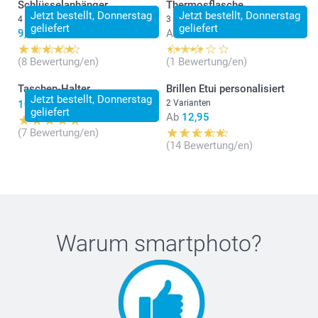
Schlüsselanhänger
Thermosflasche
Jetzt bestellt, Donnerstag
Jetzt bestellt, Donnerstag
4 Varianten
3 Varianten
geliefert
geliefert
9,90
Ab
23,95
(8 Bewertung/en)
(1 Bewertung/en)
Taschen-Halter
Brillen Etui personalisiert
Jetzt bestellt, Donnerstag
10,90
2 Varianten
geliefert
Ab
12,95
(7 Bewertung/en)
(14 Bewertung/en)
Warum
smartphoto
?