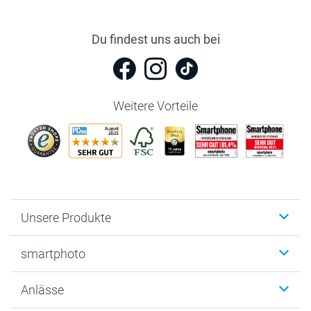
Du findest uns auch bei
Weitere Vorteile
Unsere Produkte
Fotobücher
smartphoto
Fotogeschenke
Wanddekoration
Über uns
Anlässe
MyNameBook
Warum smartphoto