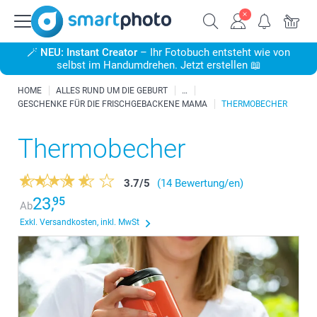
🪄
NEU: Instant Creator
– Ihr Fotobuch entsteht wie von
selbst im Handumdrehen. Jetzt erstellen 📖
HOME
ALLES RUND UM DIE GEBURT
GESCHENKE FÜR DIE FRISCHGEBACKENE MAMA
THERMOBECHER
Thermobecher
3.7
/
5
(14 Bewertung/en)
23,
95
Ab
Exkl. Versandkosten, inkl. MwSt