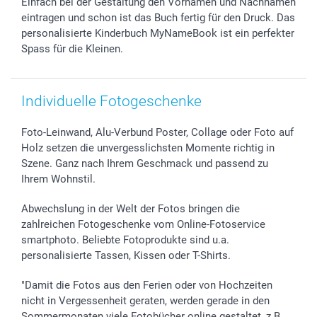
Einfach bei der Gestaltung den Vornamen und Nachnamen
Widerrufsrecht
Zu allen Anlässen
Status der Bestellung
eintragen und schon ist das Buch fertig für den Druck. Das
personalisierte Kinderbuch MyNameBook ist ein perfekter
smartfriends
Spass für die Kleinen.
smartgarantie
smartbonus
Individuelle Fotogeschenke
Foto-Leinwand, Alu-Verbund Poster, Collage oder Foto auf
Holz setzen die unvergesslichsten Momente richtig in
Szene. Ganz nach Ihrem Geschmack und passend zu
Ihrem Wohnstil.
Abwechslung in der Welt der Fotos bringen die
zahlreichen Fotogeschenke vom Online-Fotoservice
smartphoto. Beliebte Fotoprodukte sind u.a.
personalisierte Tassen, Kissen oder T-Shirts.
"Damit die Fotos aus den Ferien oder von Hochzeiten
nicht in Vergessenheit geraten, werden gerade in den
Sommermonaten viele Fotobücher online gestaltet, z.B.