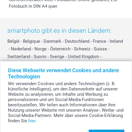
Fotobuch in DIN A4 quer.
smartphoto gibt es in diesen Ländern:
België
-
Belgique
-
Danmark
-
Deutschland
-
France
-
Ireland
-
Nederland
-
Norge
-
Österreich
-
Schweiz
-
Suisse
-
Switzerland
-
Suomi
-
Sverige
-
United Kingdom
-
Other Countries
Diese Webseite verwendet Cookies und andere
Technologien
Wir verwenden Cookies und andere Technologien (z. B.
Alle Preise verstehen sich in EURO (€) inkl. MwSt. und zzgl. Versandkosten.
künstliche Intelligenz), um den Datenverkehr auf unserer
Website zu analysieren, um Inhalte und Werbung zu
personalisieren und um Social-Media-Funktionen
bereitzustellen. Wir teilen auch Informationen über Ihre
© smartphoto Group. Alle Rechte vorbehalten.
Nutzung unserer Website mit unseren Analyse-, Werbe- und
Social-Media-Partnern. Mehr über unsere Cookie-Erklärung
finden Sie
hier
.
Erstelle dein MyNameBook Talente Jungs