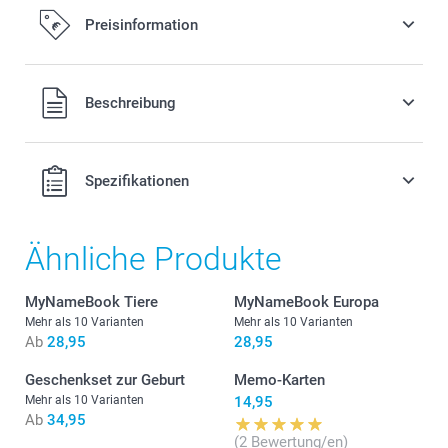
Fester Einband für eine längere Haltbarkeit
Preisinformation
des Erinnerungsstücks
10,00/Stück
Alle Preise verstehen sich in EURO (€) inkl. MwSt. und zzgl.
Beschreibung
Versandkosten.
Spezifikationen
Ähnliche Produkte
MyNameBook Tiere
MyNameBook Europa
Mehr als 10 Varianten
Mehr als 10 Varianten
Ab
28,95
28,95
Geschenkset zur Geburt
Memo-Karten
Mehr als 10 Varianten
14,95
Ab
34,95
(2 Bewertung/en)