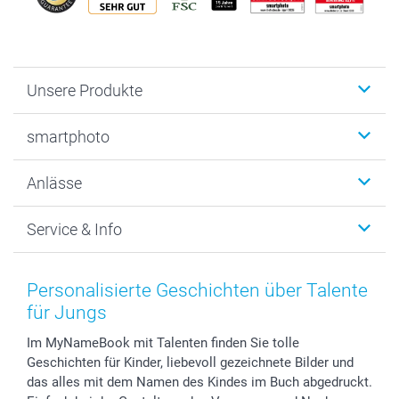
Unsere Produkte
Fotobücher
smartphoto
Fotogeschenke
Wanddekoration
Über uns
Anlässe
MyNameBook
Warum smartphoto
Foto-Grusskarten
Nachhaltigkeit
Weihnachten
Service & Info
Fotoabzüge, Fotos als Buch & Poster
Datenschutz
Neujahr
Smartphone & Tablet Cases
Cookie-Erklärung
Valentinstag
Kontakt & FAQ
Zubehör & Material
AGB
Muttertag
Anmelden /Registrieren
Personalisierte Geschichten über Talente
Foto-Kalender & Agenden
Impressum
Vatertag
Preise und Versandkosten
für Jungs
Sticker & Etiketten
Presse
Kommunion & Konfirmation
Lieferfristen
Im MyNameBook mit Talenten finden Sie tolle
Geschenk-Gutscheine (PDF)
Partnerprogramme
Hochzeit
72h Lieferung
Geschichten für Kinder, liebevoll gezeichnete Bilder und
Investor Relations
Geburtstag
Zahlungsmöglichkeiten
das alles mit dem Namen des Kindes im Buch abgedruckt.
B2B smartbusiness
Geburt
Sitemap