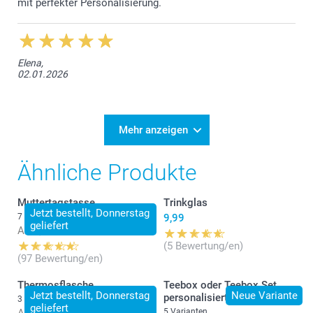
mit perfekter Personalisierung.
Elena,
02.01.2026
Mehr anzeigen
Ähnliche Produkte
Muttertagstasse
Trinkglas
Jetzt bestellt, Donnerstag
7 Varianten
9,99
geliefert
Ab
9,95
(5 Bewertung/en)
(97 Bewertung/en)
Thermosflasche
Teebox oder Teebox Set
Jetzt bestellt, Donnerstag
Neue Variante
personalisiert
3 Varianten
geliefert
5 Varianten