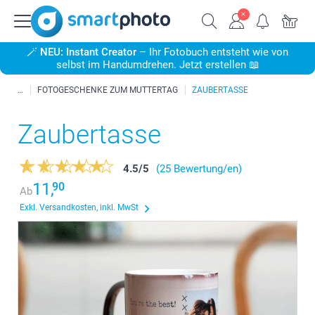
🪄
NEU: Instant Creator
– Ihr Fotobuch entsteht wie von
selbst im Handumdrehen. Jetzt erstellen 📖
FOTOGESCHENKE ZUM MUTTERTAG
ZAUBERTASSE
Zaubertasse
4.5
/
5
(25 Bewertung/en)
11,
90
Ab
Exkl. Versandkosten, inkl. MwSt