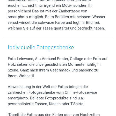
Geschenk-Gutscheine (PDF)
Partnerprogramme
Hochzeit
72h Lieferung
erscheint... nicht nur irgend ein Motiv, sondern Ihr
Investor Relations
Geburtstag
Zahlungsmöglichkeiten
persönliches! Das ist mit der Zaubertasse von
B2B smartbusiness
Geburt
Sitemap
smartphoto möglich. Beim Befüllen mit heissem Wasser
verschwindet die schwarze Farbe und legt Ihr Bild frei,
Widerrufsrecht
Zu allen Anlässen
Status der Bestellung
welches Sie auf der Tasse gestaltet und bedruckt haben.
smartfriends
smartgarantie
smartbonus
Individuelle Fotogeschenke
Foto-Leinwand, Alu-Verbund Poster, Collage oder Foto auf
Holz setzen die unvergesslichsten Momente richtig in
Szene. Ganz nach Ihrem Geschmack und passend zu
Ihrem Wohnstil.
Abwechslung in der Welt der Fotos bringen die
zahlreichen Fotogeschenke vom Online-Fotoservice
smartphoto. Beliebte Fotoprodukte sind u.a.
personalisierte Tassen, Kissen oder T-Shirts.
"Damit die Fotos aus den Ferien oder von Hochzeiten