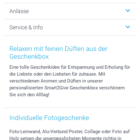
Wanddekoration
Über uns
Anlässe
MyNameBook
Warum smartphoto
Foto-Grusskarten
Nachhaltigkeit
Weihnachten
Service & Info
Fotoabzüge, Fotos als Buch & Poster
Datenschutz
Neujahr
Smartphone & Tablet Cases
Cookie-Erklärung
Valentinstag
Kontakt & FAQ
Zubehör & Material
AGB
Muttertag
Anmelden /Registrieren
Relaxen mit feinen Düften aus der
Foto-Kalender & Agenden
Impressum
Vatertag
Preise und Versandkosten
Geschenkbox
Sticker & Etiketten
Presse
Kommunion & Konfirmation
Lieferfristen
Eine tolle Geschenkidee für Entspannung und Erholung für
Geschenk-Gutscheine (PDF)
Partnerprogramme
Hochzeit
72h Lieferung
die Liebste oder den Liebsten für zuhause. Mit
Investor Relations
Geburtstag
Zahlungsmöglichkeiten
verschiedenen Aromen und Düften in unserer
B2B smartbusiness
Geburt
Sitemap
personalisierten Smart2Give Geschenkbox verschönern
Widerrufsrecht
Zu allen Anlässen
Status der Bestellung
Sie sich den Alltag!
smartfriends
smartgarantie
Individuelle Fotogeschenke
smartbonus
Foto-Leinwand, Alu-Verbund Poster, Collage oder Foto auf
Holz setzen die unvergesslichsten Momente richtig in