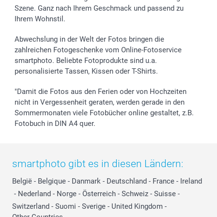
Szene. Ganz nach Ihrem Geschmack und passend zu
Ihrem Wohnstil.
Abwechslung in der Welt der Fotos bringen die
zahlreichen Fotogeschenke vom Online-Fotoservice
smartphoto. Beliebte Fotoprodukte sind u.a.
personalisierte Tassen, Kissen oder T-Shirts.
"Damit die Fotos aus den Ferien oder von Hochzeiten
nicht in Vergessenheit geraten, werden gerade in den
Sommermonaten viele Fotobücher online gestaltet, z.B.
Fotobuch in DIN A4 quer.
smartphoto gibt es in diesen Ländern:
België
-
Belgique
-
Danmark
-
Deutschland
-
France
-
Ireland
-
Nederland
-
Norge
-
Österreich
-
Schweiz
-
Suisse
-
Switzerland
-
Suomi
-
Sverige
-
United Kingdom
-
Other Countries