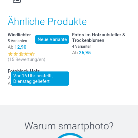
Ähnliche Produkte
Windlichter
Fotos im Holzaufsteller &
Neue Variante
Trockenblumen
5 Varianten
Ab
12,90
4 Varianten
Ab
26,95
Mossgrün, Cotton Green oder
(15 Bewertung/en)
Terracotta
Fotoblock Holz
Vor 16 Uhr bestellt,
3 Varianten
Dienstag geliefert
Ab
22,90
Warum
smartphoto
?