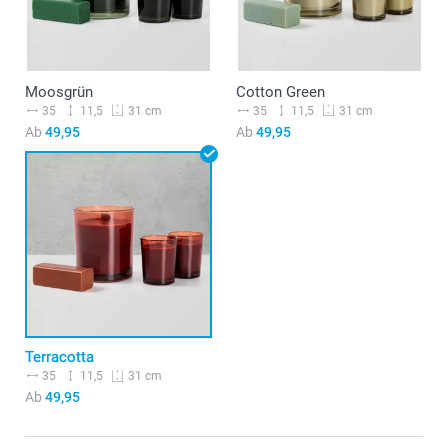
Moosgrün
Cotton Green
35
11,5
35
11,5
31 cm
31 cm
Ab
49,95
Ab
49,95
Terracotta
35
11,5
31 cm
Ab
49,95