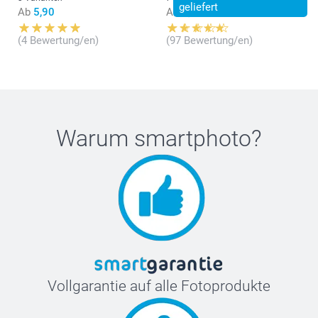
geliefert
Ab
5,90
Ab
9,95
(4 Bewertung/en)
(97 Bewertung/en)
Warum
smartphoto
?
Vollgarantie auf alle Fotoprodukte