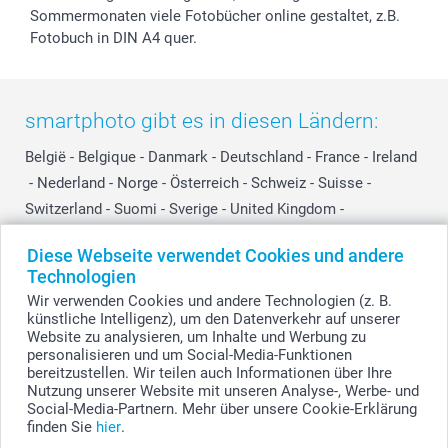
Sommermonaten viele Fotobücher online gestaltet, z.B.
Fotobuch in DIN A4 quer.
smartphoto gibt es in diesen Ländern:
België
-
Belgique
-
Danmark
-
Deutschland
-
France
-
Ireland
-
Nederland
-
Norge
-
Österreich
-
Schweiz
-
Suisse
-
Switzerland
-
Suomi
-
Sverige
-
United Kingdom
-
Other Countries
Diese Webseite verwendet Cookies und andere
Technologien
Wir verwenden Cookies und andere Technologien (z. B.
Alle Preise verstehen sich in EURO (€) inkl. MwSt. und zzgl. Versandkosten.
künstliche Intelligenz), um den Datenverkehr auf unserer
Website zu analysieren, um Inhalte und Werbung zu
personalisieren und um Social-Media-Funktionen
bereitzustellen. Wir teilen auch Informationen über Ihre
© smartphoto Group. Alle Rechte vorbehalten.
Nutzung unserer Website mit unseren Analyse-, Werbe- und
Social-Media-Partnern. Mehr über unsere Cookie-Erklärung
finden Sie
hier
.