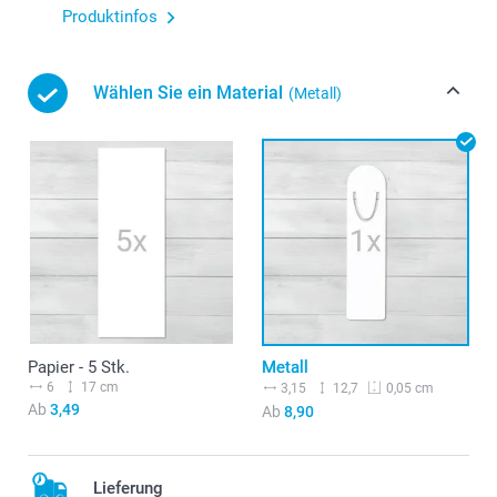
Produktinfos
Wählen Sie ein Material
(Metall)
Papier - 5 Stk.
Metall
6
17 cm
3,15
12,7
0,05 cm
Ab
3,49
Ab
8,90
Lieferung