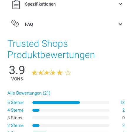
Spezifikationen
FAQ
Trusted Shops
Produktbewertungen
3.9
VON
5
Alle Bewertungen (21)
5 Sterne
13
Papier-Lesezeichen: Sie haben eine rechteckige Form
4 Sterne
2
und messen 6 cm in der Breite und 17 cm in der Länge.
Metall-Lesezeichen: Diese Lesezeichen sind etwas
3 Sterne
0
kleiner, mit einer Breite von 3,15 cm und einer Länge
2 Sterne
2
von 12,7 cm. Sie haben eine Dicke von 0,05 cm, was