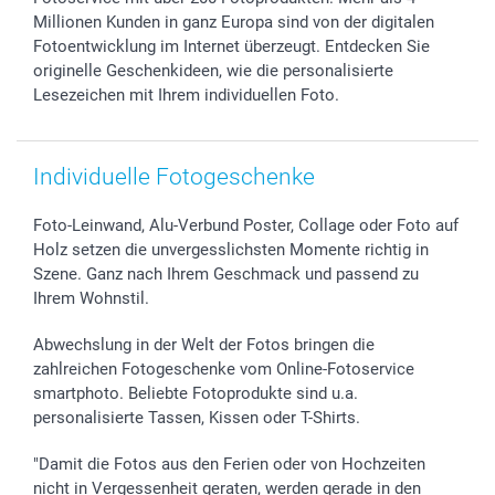
Geschenk-Gutscheine (PDF)
Partnerprogramme
Hochzeit
72h Lieferung
Millionen Kunden in ganz Europa sind von der digitalen
Investor Relations
Geburtstag
Zahlungsmöglichkeiten
Fotoentwicklung im Internet überzeugt. Entdecken Sie
B2B smartbusiness
Geburt
Sitemap
originelle Geschenkideen, wie die personalisierte
Lesezeichen mit Ihrem individuellen Foto.
Widerrufsrecht
Zu allen Anlässen
Status der Bestellung
smartfriends
smartgarantie
Individuelle Fotogeschenke
smartbonus
Foto-Leinwand, Alu-Verbund Poster, Collage oder Foto auf
Holz setzen die unvergesslichsten Momente richtig in
Szene. Ganz nach Ihrem Geschmack und passend zu
Ihrem Wohnstil.
Abwechslung in der Welt der Fotos bringen die
zahlreichen Fotogeschenke vom Online-Fotoservice
smartphoto. Beliebte Fotoprodukte sind u.a.
personalisierte Tassen, Kissen oder T-Shirts.
"Damit die Fotos aus den Ferien oder von Hochzeiten
nicht in Vergessenheit geraten, werden gerade in den