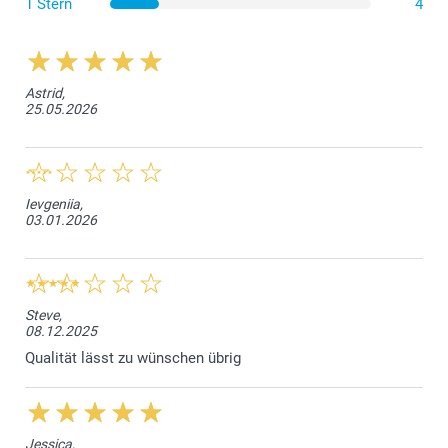
1 Stern
4
ihnen mehr Stabilität verleiht. Das Metall-Lesezeichen
hat ein abgerundetes Ende und eine Kerbe, die es leicht
an den Seiten befestigen lässt.
Astrid,
25.05.2026
Ievgeniia,
03.01.2026
Steve,
08.12.2025
Qualität lässt zu wünschen übrig
Jessica,