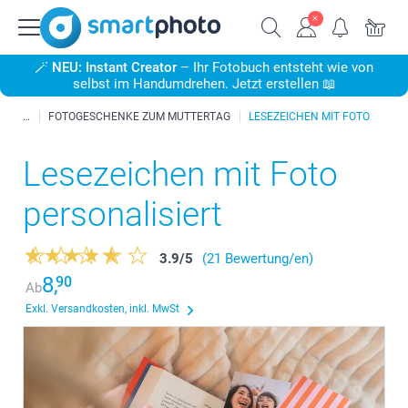
🪄
NEU: Instant Creator
– Ihr Fotobuch entsteht wie von
selbst im Handumdrehen. Jetzt erstellen 📖
FOTOGESCHENKE ZUM MUTTERTAG
LESEZEICHEN MIT FOTO
Lesezeichen mit Foto
personalisiert
3.9
/
5
(21 Bewertung/en)
8,
90
Ab
Exkl. Versandkosten, inkl. MwSt