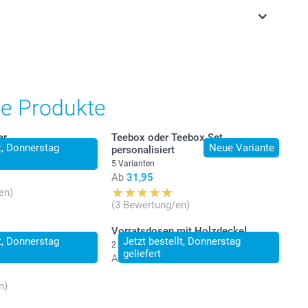
stehen sich in EURO (€) inkl. MwSt. und zzgl.
.
he Produkte
er
Teebox oder Teebox Set
lt, Donnerstag
Neue Variante
personalisiert
5 Varianten
Ab
31,95
en)
(3 Bewertung/en)
Vorratsdosen mit Holzdeckel
lt, Donnerstag
Jetzt bestellt, Donnerstag
2 Varianten
geliefert
Ab
24,95
n)