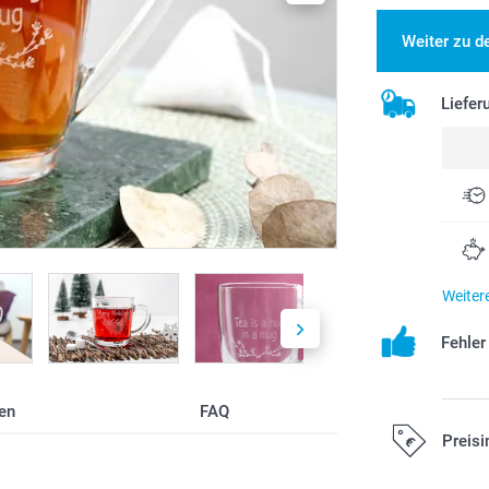
Weiter zu d
Liefer
Weiter
Fehle
en
FAQ
Preisi