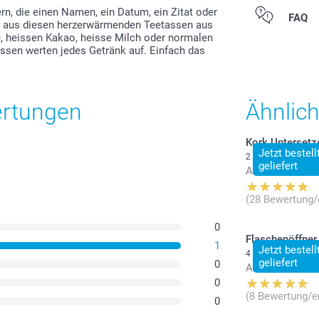
n, die einen Namen, ein Datum, ein Zitat oder
Alle Preise ver
FAQ
änk aus diesen herzerwärmenden Teetassen aus
Versandkosten
ee, heissen Kakao, heisse Milch oder normalen
assen werten jedes Getränk auf. Einfach das
ertungen
Ähnlic
Kork Untersetz
Jetzt bestel
2 Varianten
geliefert
Ab
29,95
(28 Bewertung/
0
Flaschenöffner
1
Jetzt bestel
4 Varianten
geliefert
0
Ab
11,95
0
(8 Bewertung/e
0