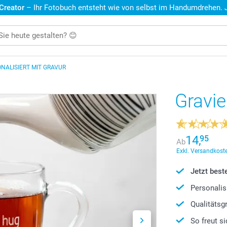
 Creator
– Ihr Fotobuch entsteht wie von selbst im Handumdrehen. Je
NALISIERT MIT GRAVUR
Gravie
14,
95
Ab
Exkl. Versandkoste
Jetzt beste
Personalis
Qualitätsg
So freut si