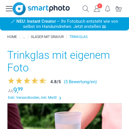
🪄
NEU: Instant Creator
– Ihr Fotobuch entsteht wie von
selbst im Handumdrehen. Jetzt erstellen 📖
HOME
GLÄSER MIT GRAVUR
TRINKGLAS
Trinkglas mit eigenem
Foto
4.8
/
5
(5 Bewertung/en)
9,
99
Ab
Exkl. Versandkosten, inkl. MwSt