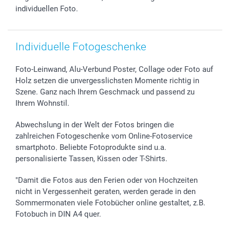
Investor Relations
Geburtstag
Zahlungsmöglichkeiten
individuellen Foto.
B2B smartbusiness
Geburt
Sitemap
Widerrufsrecht
Zu allen Anlässen
Status der Bestellung
smartfriends
Individuelle Fotogeschenke
smartgarantie
smartbonus
Foto-Leinwand, Alu-Verbund Poster, Collage oder Foto auf
Holz setzen die unvergesslichsten Momente richtig in
Szene. Ganz nach Ihrem Geschmack und passend zu
Ihrem Wohnstil.
Abwechslung in der Welt der Fotos bringen die
zahlreichen Fotogeschenke vom Online-Fotoservice
smartphoto. Beliebte Fotoprodukte sind u.a.
personalisierte Tassen, Kissen oder T-Shirts.
"Damit die Fotos aus den Ferien oder von Hochzeiten
nicht in Vergessenheit geraten, werden gerade in den
Sommermonaten viele Fotobücher online gestaltet, z.B.
Fotobuch in DIN A4 quer.