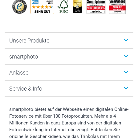
Unsere Produkte
Fotobücher
smartphoto
Fotogeschenke
Wanddekoration
Über uns
Anlässe
MyNameBook
Warum smartphoto
Foto-Grusskarten
Nachhaltigkeit
Weihnachten
Service & Info
Fotoabzüge, Fotos als Buch & Poster
Datenschutz
Neujahr
Smartphone & Tablet Cases
Cookie-Erklärung
Valentinstag
Kontakt & FAQ
Zubehör & Material
AGB
Muttertag
Anmelden /Registrieren
smartphoto bietet auf der Webseite einen digitalen Online-
Foto-Kalender & Agenden
Impressum
Vatertag
Preise und Versandkosten
Fotoservice mit über 100 Fotoprodukten. Mehr als 4
Sticker & Etiketten
Presse
Kommunion & Konfirmation
Lieferfristen
Millionen Kunden in ganz Europa sind von der digitalen
Fotoentwicklung im Internet überzeugt. Entdecken Sie
Geschenk-Gutscheine (PDF)
Partnerprogramme
Hochzeit
72h Lieferung
originelle Geschenkideen, wie das Trinkglas mit Ihrem