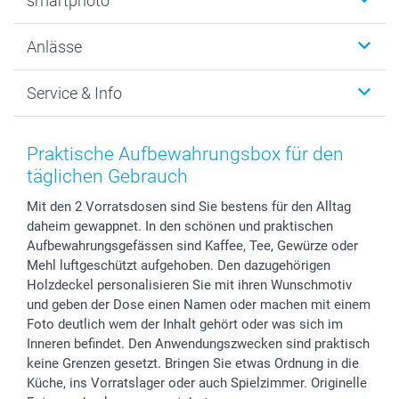
smartphoto
Fotogeschenke
Wanddekoration
Über uns
Anlässe
MyNameBook
Warum smartphoto
Foto-Grusskarten
Nachhaltigkeit
Weihnachten
Service & Info
Fotoabzüge, Fotos als Buch & Poster
Datenschutz
Neujahr
Smartphone & Tablet Cases
Cookie-Erklärung
Valentinstag
Kontakt & FAQ
Zubehör & Material
AGB
Muttertag
Anmelden /Registrieren
Praktische Aufbewahrungsbox für den
Foto-Kalender & Agenden
Impressum
Vatertag
Preise und Versandkosten
täglichen Gebrauch
Sticker & Etiketten
Presse
Kommunion & Konfirmation
Lieferfristen
Mit den 2 Vorratsdosen sind Sie bestens für den Alltag
Geschenk-Gutscheine (PDF)
Partnerprogramme
Hochzeit
72h Lieferung
daheim gewappnet. In den schönen und praktischen
Investor Relations
Geburtstag
Zahlungsmöglichkeiten
Aufbewahrungsgefässen sind Kaffee, Tee, Gewürze oder
B2B smartbusiness
Geburt
Sitemap
Mehl luftgeschützt aufgehoben. Den dazugehörigen
Widerrufsrecht
Zu allen Anlässen
Status der Bestellung
Holzdeckel personalisieren Sie mit ihren Wunschmotiv
und geben der Dose einen Namen oder machen mit einem
smartfriends
Foto deutlich wem der Inhalt gehört oder was sich im
smartgarantie
Inneren befindet. Den Anwendungszwecken sind praktisch
smartbonus
keine Grenzen gesetzt. Bringen Sie etwas Ordnung in die
Küche, ins Vorratslager oder auch Spielzimmer. Originelle