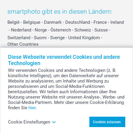
smartphoto gibt es in diesen Ländern:
België
-
Belgique
-
Danmark
-
Deutschland
-
France
-
Ireland
-
Nederland
-
Norge
-
Österreich
-
Schweiz
-
Suisse
-
Switzerland
-
Suomi
-
Sverige
-
United Kingdom
-
Other Countries
Diese Webseite verwendet Cookies und andere
Technologien
Alle Preise verstehen sich in EURO (€) inkl. MwSt. und zzgl. Versandkosten.
Wir verwenden Cookies und andere Technologien (z. B.
künstliche Intelligenz), um den Datenverkehr auf unserer
Website zu analysieren, um Inhalte und Werbung zu
personalisieren und um Social-Media-Funktionen
© smartphoto Group. Alle Rechte vorbehalten.
bereitzustellen. Wir teilen auch Informationen über Ihre
Nutzung unserer Website mit unseren Analyse-, Werbe- und
Social-Media-Partnern. Mehr über unsere Cookie-Erklärung
finden Sie
hier
.
Vorratsdose mit Holzdeckel und Sticker (2er
Set) gestalten
Cookie Einstellungen
Cookies zulassen