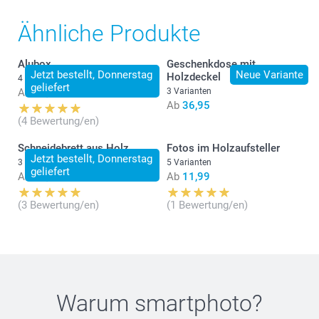
Ähnliche Produkte
Alubox
Geschenkdose mit
Jetzt bestellt, Donnerstag
Neue Variante
Holzdeckel
4 Varianten
geliefert
Ab
12,90
3 Varianten
Ab
36,95
(4 Bewertung/en)
Abmessungen der kleinen Dose:
Schneidebrett aus Holz
Fotos im Holzaufsteller
Jetzt bestellt, Donnerstag
3 Varianten
5 Varianten
geliefert
Ab
26,90
Ab
11,99
Abmessungen der grösseren Dose:
(3 Bewertung/en)
(1 Bewertung/en)
Warum
smartphoto
?