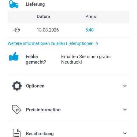
Lieferung
Datum
Preis
13.08.2026
5,48
Weitere Informationen zu allen Lieferoptionen
Fehler
Erhalten Sie einen gratis
gemacht?
Neudruck!
Optionen
Wählen Sie einen geeigneten Rahmen für
Preisinformation
Ihren Kalender
24,00/Stück
Alle Preise verstehen sich in EURO (€) inkl. MwSt. und zzgl.
Beschreibung
Versandkosten.