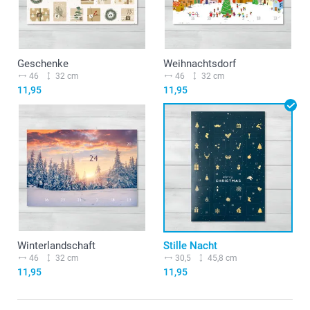
Geschenke
Weihnachtsdorf
46
32 cm
46
32 cm
11,95
11,95
Winterlandschaft
Stille Nacht
46
32 cm
30,5
45,8 cm
11,95
11,95