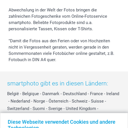
Abwechslung in der Welt der Fotos bringen die
zahlreichen Fotogeschenke vom Online-Fotoservice
smartphoto. Beliebte Fotoprodukte sind u.a.
personalisierte Tassen, Kissen oder T-Shirts.
"Damit die Fotos aus den Ferien oder von Hochzeiten
nicht in Vergessenheit geraten, werden gerade in den
Sommermonaten viele Fotobücher online gestaltet, z.B.
Fotobuch in DIN A4 quer.
smartphoto gibt es in diesen Ländern:
België
-
Belgique
-
Danmark
-
Deutschland
-
France
-
Ireland
-
Nederland
-
Norge
-
Österreich
-
Schweiz
-
Suisse
-
Switzerland
-
Suomi
-
Sverige
-
United Kingdom
-
Other Countries
Diese Webseite verwendet Cookies und andere
Technologien