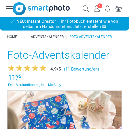
🪄
NEU: Instant Creator
– Ihr Fotobuch entsteht wie von
selbst im Handumdrehen. Jetzt erstellen 📖
HOME
ADVENTSKALENDER
FOTO-ADVENTSKALENDER
Foto-Adventskalender
4.9
/
5
(11 Bewertung/en)
11,
95
Exkl. Versandkosten, inkl. MwSt