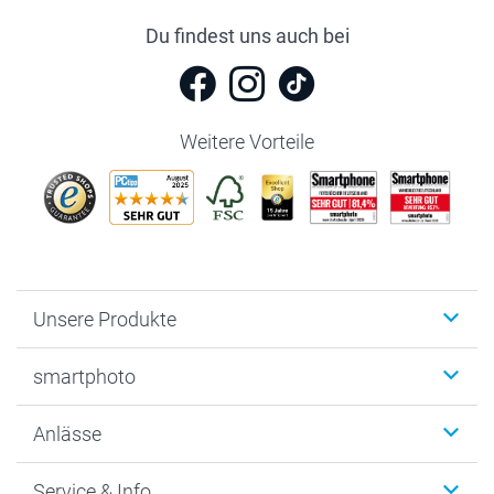
Du findest uns auch bei
Weitere Vorteile
Unsere Produkte
Fotobücher
smartphoto
Fotogeschenke
Wanddekoration
Über uns
Anlässe
MyNameBook
Warum smartphoto
Foto-Grusskarten
Nachhaltigkeit
Weihnachten
Service & Info