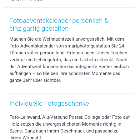
Fotoabzüge, Fotos als Buch & Poster
Datenschutz
Neujahr
Smartphone & Tablet Cases
Cookie-Erklärung
Valentinstag
Kontakt & FAQ
Zubehör & Material
AGB
Muttertag
Anmelden /Registrieren
Fotoadventskalender persönlich &
Foto-Kalender & Agenden
Impressum
Vatertag
Preise und Versandkosten
einzigartig gestalten
Sticker & Etiketten
Presse
Kommunion & Konfirmation
Lieferfristen
Machen Sie die Weihnachtszeit unvergesslich: Mit dem
Geschenk-Gutscheine (PDF)
Partnerprogramme
Hochzeit
72h Lieferung
Foto-Adventskalender von smartphoto gestalten Sie 24
Investor Relations
Geburtstag
Zahlungsmöglichkeiten
Türchen voller persönlicher Erinnerungen. Jedes Türchen
B2B smartbusiness
Geburt
Sitemap
verbirgt ein Lieblingsfoto, das ein Lächeln schenkt. Nach
Widerrufsrecht
Zu allen Anlässen
Status der Bestellung
der Adventszeit können Sie das integrierte Poster einfach
aufhängen – so bleiben Ihre schönsten Momente das
smartfriends
ganze Jahr über sichtbar.
smartgarantie
smartbonus
Individuelle Fotogeschenke
Foto-Leinwand, Alu-Verbund Poster, Collage oder Foto auf
Holz setzen die unvergesslichsten Momente richtig in
Szene. Ganz nach Ihrem Geschmack und passend zu
Ihrem Wohnstil.