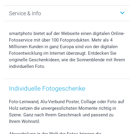
Foto-Grusskarten
Nachhaltigkeit
Weihnachten
Service & Info
Fotoabzüge, Fotos als Buch & Poster
Datenschutz
Neujahr
Smartphone & Tablet Cases
Cookie-Erklärung
Valentinstag
Kontakt & FAQ
Zubehör & Material
AGB
Muttertag
Anmelden /Registrieren
smartphoto bietet auf der Webseite einen digitalen Online-
Foto-Kalender & Agenden
Impressum
Vatertag
Preise und Versandkosten
Fotoservice mit über 100 Fotoprodukten. Mehr als 4
Sticker & Etiketten
Presse
Kommunion & Konfirmation
Lieferfristen
Millionen Kunden in ganz Europa sind von der digitalen
Fotoentwicklung im Internet überzeugt. Entdecken Sie
Geschenk-Gutscheine (PDF)
Partnerprogramme
Hochzeit
72h Lieferung
originelle Geschenkideen, wie die Sonnenblende mit Ihrem
Investor Relations
Geburtstag
Zahlungsmöglichkeiten
individuellen Foto.
B2B smartbusiness
Geburt
Sitemap
Widerrufsrecht
Zu allen Anlässen
Status der Bestellung
smartfriends
Individuelle Fotogeschenke
smartgarantie
smartbonus
Foto-Leinwand, Alu-Verbund Poster, Collage oder Foto auf
Holz setzen die unvergesslichsten Momente richtig in
Szene. Ganz nach Ihrem Geschmack und passend zu
Ihrem Wohnstil.
Abwechslung in der Welt der Fotos bringen die