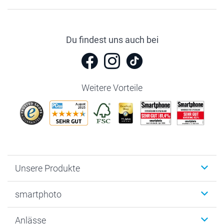
Du findest uns auch bei
Weitere Vorteile
Unsere Produkte
Fotobücher
smartphoto
Fotogeschenke
Wanddekoration
Über uns
Anlässe
MyNameBook
Warum smartphoto