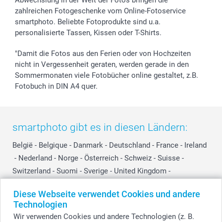
zahlreichen Fotogeschenke vom Online-Fotoservice
smartphoto. Beliebte Fotoprodukte sind u.a.
personalisierte Tassen, Kissen oder T-Shirts.
"Damit die Fotos aus den Ferien oder von Hochzeiten
nicht in Vergessenheit geraten, werden gerade in den
Sommermonaten viele Fotobücher online gestaltet, z.B.
Fotobuch in DIN A4 quer.
smartphoto gibt es in diesen Ländern:
België
-
Belgique
-
Danmark
-
Deutschland
-
France
-
Ireland
-
Nederland
-
Norge
-
Österreich
-
Schweiz
-
Suisse
-
Switzerland
-
Suomi
-
Sverige
-
United Kingdom
-
Other Countries
Diese Webseite verwendet Cookies und andere
Technologien
Wir verwenden Cookies und andere Technologien (z. B.
Alle Preise verstehen sich in EURO (€) inkl. MwSt. und zzgl. Versandkosten.