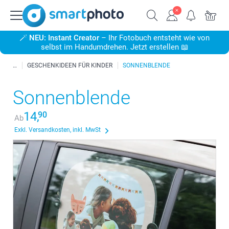
🪄
NEU: Instant Creator
– Ihr Fotobuch entsteht wie von
selbst im Handumdrehen. Jetzt erstellen 📖
GESCHENKIDEEN FÜR KINDER
SONNENBLENDE
Sonnenblende
14,
90
Ab
Exkl. Versandkosten, inkl. MwSt