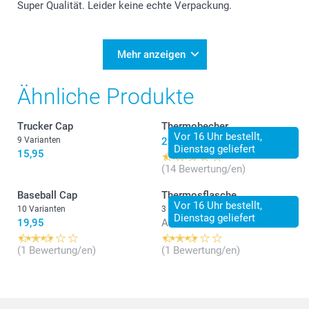
Super Qualität. Leider keine echte Verpackung.
Mehr anzeigen
Ähnliche Produkte
Trucker Cap
Thermobecher
Vor 16 Uhr bestellt,
9 Varianten
23,95
Dienstag geliefert
15,95
(14 Bewertung/en)
Baseball Cap
Thermosflasche
Vor 16 Uhr bestellt,
10 Varianten
3 Varianten
Dienstag geliefert
19,95
Ab
23,95
(1 Bewertung/en)
(1 Bewertung/en)