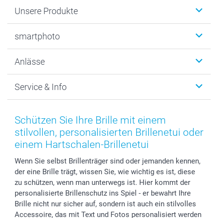
Unsere Produkte
Fotobücher
smartphoto
Fotogeschenke
Wanddekoration
Über uns
Anlässe
MyNameBook
Warum smartphoto
Foto-Grusskarten
Nachhaltigkeit
Weihnachten
Service & Info
Fotoabzüge, Fotos als Buch & Poster
Datenschutz
Neujahr
Smartphone & Tablet Cases
Cookie-Erklärung
Valentinstag
Kontakt & FAQ
Zubehör & Material
AGB
Muttertag
Anmelden /Registrieren
Schützen Sie Ihre Brille mit einem
Foto-Kalender & Agenden
Impressum
Vatertag
Preise und Versandkosten
stilvollen, personalisierten Brillenetui oder
Sticker & Etiketten
Presse
Kommunion & Konfirmation
Lieferfristen
einem Hartschalen-Brillenetui
Geschenk-Gutscheine (PDF)
Partnerprogramme
Hochzeit
72h Lieferung
Wenn Sie selbst Brillenträger sind oder jemanden kennen,
Investor Relations
Geburtstag
Zahlungsmöglichkeiten
der eine Brille trägt, wissen Sie, wie wichtig es ist, diese
B2B smartbusiness
Geburt
Sitemap
zu schützen, wenn man unterwegs ist. Hier kommt der
Widerrufsrecht
Zu allen Anlässen
Status der Bestellung
personalisierte Brillenschutz ins Spiel - er bewahrt Ihre
Brille nicht nur sicher auf, sondern ist auch ein stilvolles
smartfriends
Accessoire, das mit Text und Fotos personalisiert werden
smartgarantie