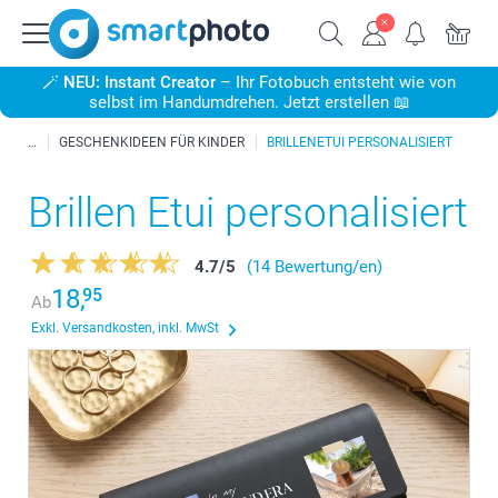
🪄
NEU: Instant Creator
– Ihr Fotobuch entsteht wie von
selbst im Handumdrehen. Jetzt erstellen 📖
GESCHENKIDEEN FÜR KINDER
BRILLENETUI PERSONALISIERT
Brillen Etui personalisiert
4.7
/
5
(14 Bewertung/en)
18,
95
Ab
Exkl. Versandkosten, inkl. MwSt