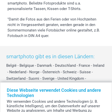
smartphoto. Beliebte Fotoprodukte sind u.a.
personalisierte Tassen, Kissen oder T-Shirts.
"Damit die Fotos aus den Ferien oder von Hochzeiten
nicht in Vergessenheit geraten, werden gerade in den
Sommermonaten viele Fotobücher online gestaltet, z.B.
Fotobuch in DIN A4 quer.
smartphoto gibt es in diesen Ländern:
België
-
Belgique
-
Danmark
-
Deutschland
-
France
-
Ireland
-
Nederland
-
Norge
-
Österreich
-
Schweiz
-
Suisse
-
Switzerland
-
Suomi
-
Sverige
-
United Kingdom
-
Other Countries
Diese Webseite verwendet Cookies und andere
Technologien
Wir verwenden Cookies und andere Technologien (z. B.
Alle Preise verstehen sich in EURO (€) inkl. MwSt. und zzgl. Versandkosten.
künstliche Intelligenz), um den Datenverkehr auf unserer
Website zu analysieren, um Inhalte und Werbung zu