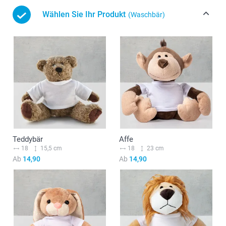
Wählen Sie Ihr Produkt
(Waschbär)
Teddybär
Affe
18
15,5 cm
18
23 cm
Ab
14,90
Ab
14,90