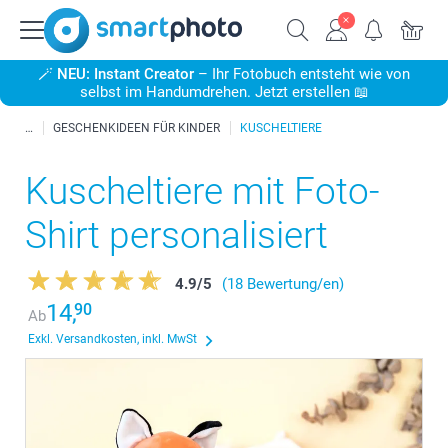
🪄
NEU: Instant Creator
– Ihr Fotobuch entsteht wie von
selbst im Handumdrehen. Jetzt erstellen 📖
GESCHENKIDEEN FÜR KINDER
KUSCHELTIERE
Kuscheltiere mit Foto-
Shirt personalisiert
4.9
/
5
(18 Bewertung/en)
14,
90
Ab
Exkl. Versandkosten, inkl. MwSt