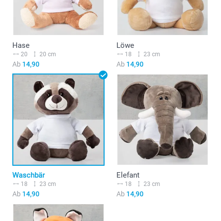
Hase
Löwe
20
20 cm
18
23 cm
Ab
14,90
Ab
14,90
Waschbär
Elefant
18
23 cm
18
23 cm
Ab
14,90
Ab
14,90