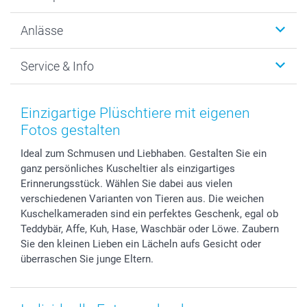
Fotogeschenke
Wanddekoration
Über uns
Anlässe
MyNameBook
Warum smartphoto
Foto-Grusskarten
Nachhaltigkeit
Weihnachten
Service & Info
Fotoabzüge, Fotos als Buch & Poster
Datenschutz
Neujahr
Smartphone & Tablet Cases
Cookie-Erklärung
Valentinstag
Kontakt & FAQ
Zubehör & Material
AGB
Muttertag
Anmelden /Registrieren
Einzigartige Plüschtiere mit eigenen
Foto-Kalender & Agenden
Impressum
Vatertag
Preise und Versandkosten
Fotos gestalten
Sticker & Etiketten
Presse
Kommunion & Konfirmation
Lieferfristen
Ideal zum Schmusen und Liebhaben. Gestalten Sie ein
Geschenk-Gutscheine (PDF)
Partnerprogramme
Hochzeit
72h Lieferung
ganz persönliches Kuscheltier als einzigartiges
Investor Relations
Geburtstag
Zahlungsmöglichkeiten
Erinnerungsstück. Wählen Sie dabei aus vielen
B2B smartbusiness
Geburt
Sitemap
verschiedenen Varianten von Tieren aus. Die weichen
Widerrufsrecht
Zu allen Anlässen
Status der Bestellung
Kuschelkameraden sind ein perfektes Geschenk, egal ob
Teddybär, Affe, Kuh, Hase, Waschbär oder Löwe. Zaubern
smartfriends
Sie den kleinen Lieben ein Lächeln aufs Gesicht oder
smartgarantie
überraschen Sie junge Eltern.
smartbonus