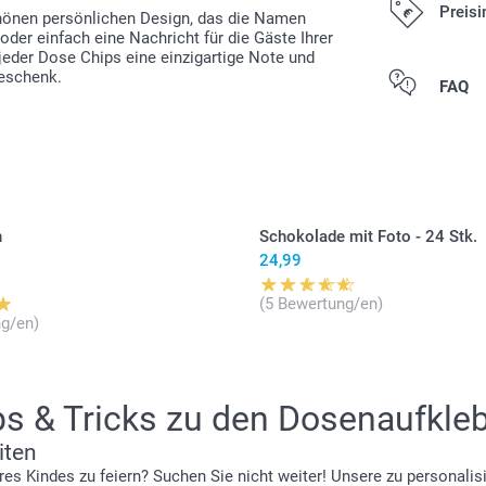
Preisi
schönen persönlichen Design, das die Namen
der einfach eine Nachricht für die Gäste Ihrer
15,00/Stück
 jeder Dose Chips eine einzigartige Note und
Geschenk.
Alle Preise ver
FAQ
Versandkosten
40 Gramm ges
Die Chips sin
aufbewahren)
Die Dosen ha
n
Schokolade mit Foto - 24 Stk.
24,99
(5 Bewertung/en)
g/en)
ps & Tricks zu den Dosenaufkleb
iten
hres Kindes zu feiern? Suchen Sie nicht weiter! Unsere zu personali