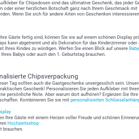
fkleber für Chipsdosen sind das ultimative Geschenk, das jeder Gebu
 oder einer herzlichen Botschaft ganz nach Ihrem Geschmack mit 
rden. Wenn Sie sich für andere Arten von Geschenken interessieren,
Ihre Gäste fertig sind, können Sie sie auf einem schönen Display p
lays kann abgetrennt und als Dekoration für das Kinderzimmer oder 
st Ihres Kindes zu würdigen. Werfen Sie einen Blick auf unsere
Baby
ft Ihres Babys oder auch den 1. Geburtstag brauchen.
nalisierte Chipsverpackung
ieser Tag sollten auch die Gastgeschenke unvergesslich sein. Unser
 praktischen Geschenk! Personalisieren Sie jeden Aufkleber mit I
ine persönliche Note. Aber warum dort aufhören? Ergänzen Sie Ihre
schaffen. Kombinieren Sie sie mit
personalisierten Schlüsselanhän
splay
n Ihre Gäste mit einem Herzen voller Freude und schönen Erinner
eren
Hochzeitsshop
it brauchen.