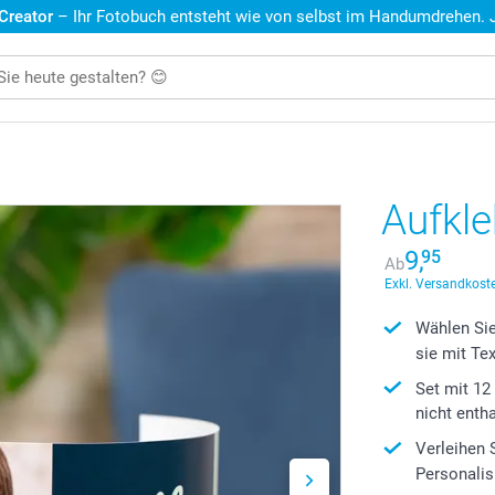
 Creator
– Ihr Fotobuch entsteht wie von selbst im Handumdrehen. Je
Aufkle
9,
95
Ab
Exkl. Versandkoste
Wählen Sie
sie mit Te
Set mit 12
nicht entha
Verleihen 
Personalis