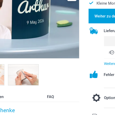
Kleine Mon
Weiter zu d
Liefer
Weiter
Fehle
en
FAQ
Optio
chenke
Gesalzene 