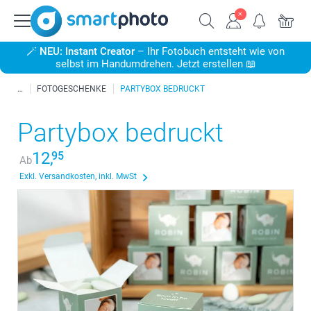
🪄
NEU: Instant Creator
– Ihr Fotobuch entsteht wie von
selbst im Handumdrehen. Jetzt erstellen 📖
FOTOGESCHENKE
PARTYBOX BEDRUCKT
Partybox bedruckt
12,
95
Ab
Exkl. Versandkosten, inkl. MwSt