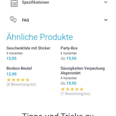
Spezifikationen
Verteilen Sie Ihre Schachteln mit leckeren und süssen
Süßigkeiten.
1 kg
FAQ
Herz: Himbergeschmack
Gummibären: weiche Fruchtgummis in verschiedenen
Ähnliche Produkte
Geschmacksrichtungen
Die Nährwertangaben für die
Gummibärchen & Herzen
finden Sie hier
Geschenktüte mit Sticker
Party-Box
9 Varianten
6 Varianten
12,95
Ab
19,95
Bonbon-Beutel
Süssigkeiten Verpackung
Abgerundet
12,90
4 Varianten
Ab
19,95
(8 Bewertung/en)
(1 Bewertung/en)