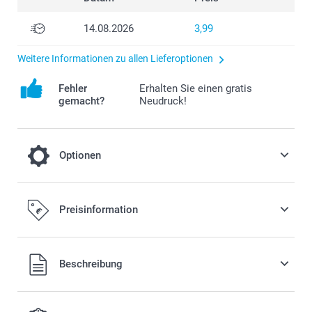
14.08.2026
3,99
Weitere Informationen zu allen Lieferoptionen
Fehler
Erhalten Sie einen gratis
gemacht?
Neudruck!
Optionen
Füllen Sie Ihre Schachteln mit leckeren
Preisinformation
Süssigkeiten!
10,00/Stück
Ab
Alle Preise verstehen sich in EURO (€) inkl. MwSt. und zzgl.
Beschreibung
Versandkosten.
Preis und Verfügbarkeit der Optionen