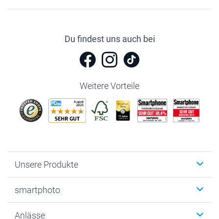
Du findest uns auch bei
Weitere Vorteile
Unsere Produkte
Fotobücher
smartphoto
Fotogeschenke
Wanddekoration
Über uns
Anlässe
MyNameBook
Warum smartphoto