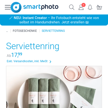
🪄
NEU: Instant Creator
– Ihr Fotobuch entsteht wie von
selbst im Handumdrehen. Jetzt erstellen 📖
FOTOGESCHENKE
SERVIETTENRING
Serviettenring
17,
99
Ab
Exkl. Versandkosten, inkl. MwSt