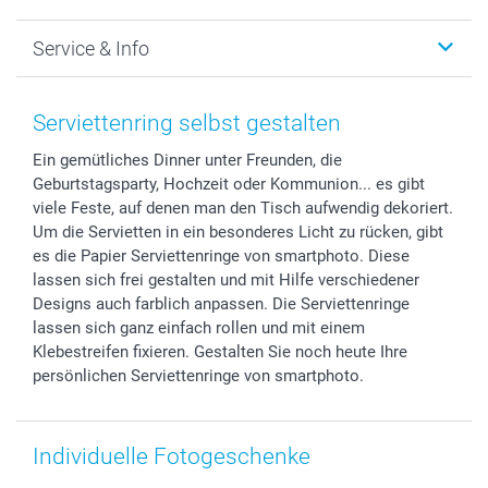
Foto-Grusskarten
Nachhaltigkeit
Weihnachten
Service & Info
Fotoabzüge, Fotos als Buch & Poster
Datenschutz
Neujahr
Smartphone & Tablet Cases
Cookie-Erklärung
Valentinstag
Kontakt & FAQ
Zubehör & Material
AGB
Muttertag
Anmelden /Registrieren
Serviettenring selbst gestalten
Foto-Kalender & Agenden
Impressum
Vatertag
Preise und Versandkosten
Ein gemütliches Dinner unter Freunden, die
Sticker & Etiketten
Presse
Kommunion & Konfirmation
Lieferfristen
Geburtstagsparty, Hochzeit oder Kommunion... es gibt
Geschenk-Gutscheine (PDF)
Partnerprogramme
Hochzeit
72h Lieferung
viele Feste, auf denen man den Tisch aufwendig dekoriert.
Investor Relations
Geburtstag
Zahlungsmöglichkeiten
Um die Servietten in ein besonderes Licht zu rücken, gibt
B2B smartbusiness
Geburt
Sitemap
es die Papier Serviettenringe von smartphoto. Diese
lassen sich frei gestalten und mit Hilfe verschiedener
Widerrufsrecht
Zu allen Anlässen
Status der Bestellung
Designs auch farblich anpassen. Die Serviettenringe
smartfriends
lassen sich ganz einfach rollen und mit einem
smartgarantie
Klebestreifen fixieren. Gestalten Sie noch heute Ihre
smartbonus
persönlichen Serviettenringe von smartphoto.
Individuelle Fotogeschenke