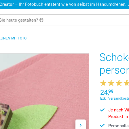
 Creator
– Ihr Fotobuch entsteht wie von selbst im Handumdrehen. Je
LINEN MIT FOTO
Schok
person
24,
99
Exkl. Versandkoste
Je nach Wi
Produkt in
Personalis