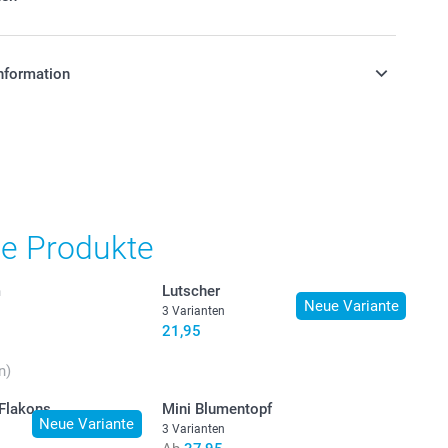
he Temperaturen?
nformation
stehen sich in EURO (€) inkl. MwSt. und zzgl.
.
he Produkte
m
Lutscher
Neue Variante
3 Varianten
21,95
n)
 Flakons
Mini Blumentopf
Neue Variante
3 Varianten