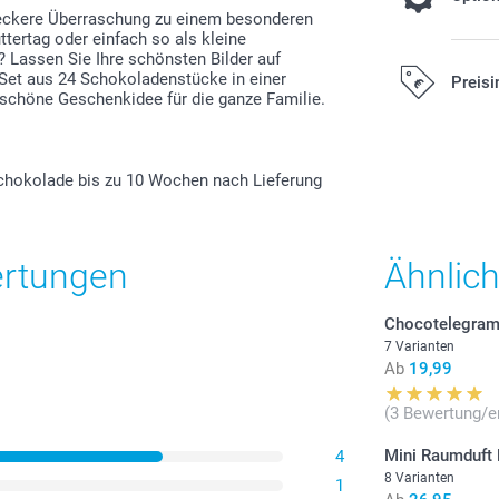
leckere Überraschung zu einem besonderen
tertag oder einfach so als kleine
 Lassen Sie Ihre schönsten Bilder auf
Sommerlic
Set aus 24 Schokoladenstücke in einer
Preisi
 schöne Geschenkidee für die ganze Familie.
2,00/Stück
Alle Preise ver
Versandkosten
Schokolade bis zu 10 Wochen nach Lieferung
ertungen
Ähnlic
Chocotelegra
7 Varianten
Ab
19,99
(3 Bewertung/e
Mini Raumduft
4
8 Varianten
1