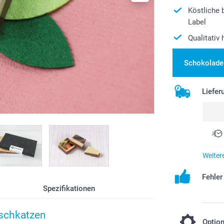
Köstliche 
Label
Qualitativ
Schokolade 
Liefer
Weiter
Fehle
Spezifikationen
aschkatzen
Optio