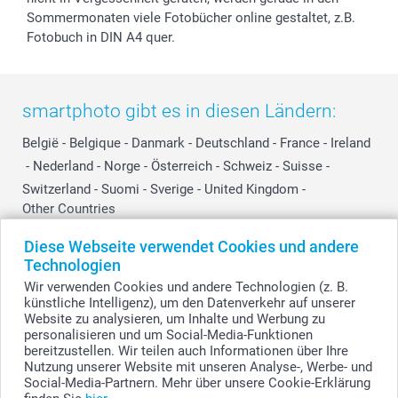
Sommermonaten viele Fotobücher online gestaltet, z.B.
Fotobuch in DIN A4 quer.
smartphoto gibt es in diesen Ländern:
België
-
Belgique
-
Danmark
-
Deutschland
-
France
-
Ireland
-
Nederland
-
Norge
-
Österreich
-
Schweiz
-
Suisse
-
Switzerland
-
Suomi
-
Sverige
-
United Kingdom
-
Other Countries
Diese Webseite verwendet Cookies und andere
Technologien
Alle Preise verstehen sich in EURO (€) inkl. MwSt. und zzgl. Versandkosten.
Wir verwenden Cookies und andere Technologien (z. B.
künstliche Intelligenz), um den Datenverkehr auf unserer
Website zu analysieren, um Inhalte und Werbung zu
personalisieren und um Social-Media-Funktionen
© smartphoto Group. Alle Rechte vorbehalten.
bereitzustellen. Wir teilen auch Informationen über Ihre
Nutzung unserer Website mit unseren Analyse-, Werbe- und
Social-Media-Partnern. Mehr über unsere Cookie-Erklärung