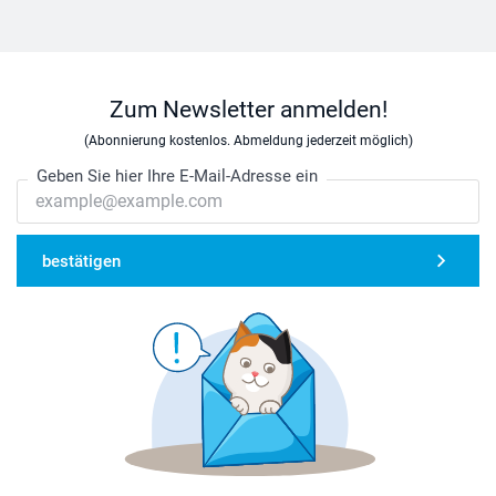
Zum Newsletter anmelden!
(Abonnierung kostenlos. Abmeldung jederzeit möglich)
Geben Sie hier Ihre E-Mail-Adresse ein
Stellen Sie das Bügeleisen ohne Dampfzuschaltung auf
bestätigen
die höchste Stufe.
Bringen Sie das Etikett in die richtige Position, und
achten Sie dabei auf die korrekte Textausrichtung.
Legen Sie ein Stück Pergamentpapier (im Lieferumfang
enthalten) über das Etikett.
Drücken Sie das Bügeleisen fünf bis zehn Sekunden
lang fest auf das Etikett und heben Sie es dann
vorsichtig an. Wiederholen Sie diesen Vorgang drei
Mal.
Lassen Sie das Etikett abkühlen, und entfernen Sie das