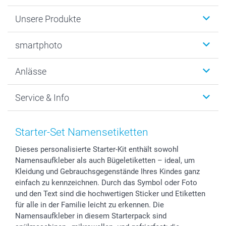
Unsere Produkte
Fotobücher
smartphoto
Fotogeschenke
Wanddekoration
Über uns
Anlässe
MyNameBook
Warum smartphoto
Foto-Grusskarten
Nachhaltigkeit
Weihnachten
Service & Info
Fotoabzüge, Fotos als Buch & Poster
Datenschutz
Neujahr
Smartphone & Tablet Cases
Cookie-Erklärung
Valentinstag
Kontakt & FAQ
Zubehör & Material
AGB
Muttertag
Anmelden /Registrieren
Starter-Set Namensetiketten
Foto-Kalender & Agenden
Impressum
Vatertag
Preise und Versandkosten
Dieses personalisierte Starter-Kit enthält sowohl
Sticker & Etiketten
Presse
Kommunion & Konfirmation
Lieferfristen
Namensaufkleber als auch Bügeletiketten – ideal, um
Geschenk-Gutscheine (PDF)
Partnerprogramme
Hochzeit
72h Lieferung
Kleidung und Gebrauchsgegenstände Ihres Kindes ganz
Investor Relations
Geburtstag
Zahlungsmöglichkeiten
einfach zu kennzeichnen. Durch das Symbol oder Foto
B2B smartbusiness
Geburt
Sitemap
und den Text sind die hochwertigen Sticker und Etiketten
für alle in der Familie leicht zu erkennen. Die
Widerrufsrecht
Zu allen Anlässen
Status der Bestellung
Namensaufkleber in diesem Starterpack sind
smartfriends