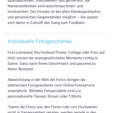
spülmaschinen-, mikrowellen- und gefrierfest; die
smartgarantie
Namensetiketten sind waschmaschinen- und
smartbonus
trocknerfest. Der Einsatz ist bei allen Kleidungsstücken
und persönlichen Gegenständen möglich – Sie sparen
sich damit in Zukunft den Gang zum Fundbüro.
Individuelle Fotogeschenke
Foto-Leinwand, Alu-Verbund Poster, Collage oder Foto auf
Holz setzen die unvergesslichsten Momente richtig in
Szene. Ganz nach Ihrem Geschmack und passend zu
Ihrem Wohnstil.
Abwechslung in der Welt der Fotos bringen die
zahlreichen Fotogeschenke vom Online-Fotoservice
smartphoto. Beliebte Fotoprodukte sind u.a.
personalisierte Tassen, Kissen oder T-Shirts.
"Damit die Fotos aus den Ferien oder von Hochzeiten
nicht in Vergessenheit geraten, werden gerade in den