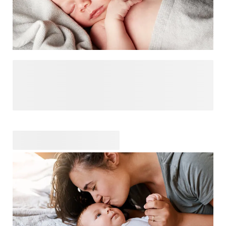
Suchen Sie nach Geschenkideen für neugeborene Babys?
Ein personalisiertes Geburtsgeschenk ist immer eine gute
Idee. Wie wäre es mit einer
mit dem Namen des Babys oder einem niedlichen
, das ihr bester Freund wird? Möchten Sie etwas schenken,
das das Baby und die Eltern für immer lieben werden? Dann
schenken Sie ihnen eine
, in der sie Ultraschallbilder, eine Haarlocke und andere
Erinnerungen aufbewahren können. Wir haben die
süssesten Babygeschenke in unserem Baby-Geschenkshop
zusammengestellt. Schauen Sie vorbei und lassen Sie sich
inspirieren!