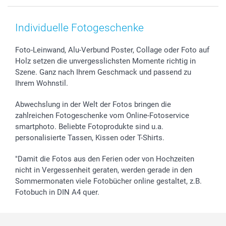
Smartphone & Tablet Cases
Cookie-Erklärung
Valentinstag
Kontakt & FAQ
Zubehör & Material
AGB
Muttertag
Anmelden /Registrieren
Individuelle Fotogeschenke
Foto-Kalender & Agenden
Impressum
Vatertag
Preise und Versandkosten
Sticker & Etiketten
Presse
Kommunion & Konfirmation
Lieferfristen
Foto-Leinwand, Alu-Verbund Poster, Collage oder Foto auf
Holz setzen die unvergesslichsten Momente richtig in
Geschenk-Gutscheine (PDF)
Partnerprogramme
Hochzeit
72h Lieferung
Szene. Ganz nach Ihrem Geschmack und passend zu
Investor Relations
Geburtstag
Zahlungsmöglichkeiten
Ihrem Wohnstil.
B2B smartbusiness
Geburt
Sitemap
Widerrufsrecht
Zu allen Anlässen
Status der Bestellung
Abwechslung in der Welt der Fotos bringen die
smartfriends
zahlreichen Fotogeschenke vom Online-Fotoservice
smartphoto. Beliebte Fotoprodukte sind u.a.
smartgarantie
personalisierte Tassen, Kissen oder T-Shirts.
smartbonus
"Damit die Fotos aus den Ferien oder von Hochzeiten
nicht in Vergessenheit geraten, werden gerade in den
Sommermonaten viele Fotobücher online gestaltet, z.B.
Fotobuch in DIN A4 quer.