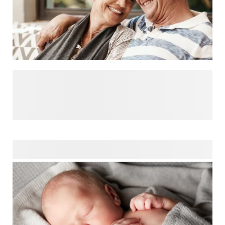
Grosseltern zu werden, ist ein bedeutender Meilenstein, der
gefeiert werden sollte. Aufmerksame Geschenke können
Ihre Freude ausdrücken und die Liebe anerkennen, die ein
neues Enkelkind bringt. Ob es sich um ein sentimentales
Andenken oder einen praktischen Artikel handelt – das
richtige Geschenk hilft neuen Grosseltern, ihre Rolle
anzunehmen und bleibende Erinnerungen zu schaffen.