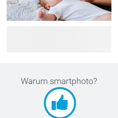
Willkommen in unserem Baby- und Mama-Universum, wo
Sie alles finden, um diese besondere Zeit in Ihrem Leben zu
feiern und zu schätzen. Von kreativen
Schwangerschaftsankündigungen über wunderschöne
Geburtsgeschenke bis hin zu individuellen Geburtskarten –
unsere Kollektion bietet alles. Lassen Sie sich inspirieren
mit Dekorationsideen für Ihre Babyparty und entdecken Sie
einzigartige Andenken, die diesen Moment unvergesslich
Warum
smartphoto
?
machen. Ob Sie die Ankunft Ihres Babys vorbereiten oder
mit Ihren Lieben feiern, unsere Kollektion bietet unzählige
Möglichkeiten, eine persönliche Note hinzuzufügen.