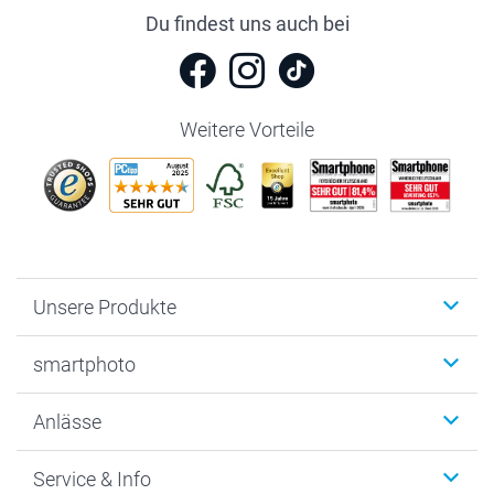
Du findest uns auch bei
Weitere Vorteile
Unsere Produkte
Fotobücher
smartphoto
Fotogeschenke
Wanddekoration
Über uns
Anlässe
MyNameBook
Warum smartphoto
Foto-Grusskarten
Nachhaltigkeit
Weihnachten
Service & Info
Fotoabzüge, Fotos als Buch & Poster
Datenschutz
Neujahr