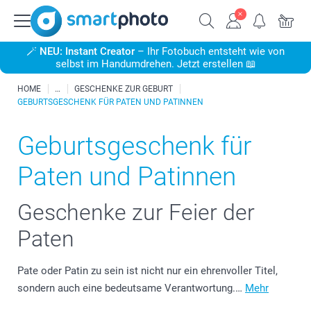
🪄
NEU: Instant Creator
– Ihr Fotobuch entsteht wie von
selbst im Handumdrehen. Jetzt erstellen 📖
HOME
GESCHENKE ZUR GEBURT
GEBURTSGESCHENK FÜR PATEN UND PATINNEN
Geburtsgeschenk für
Paten und Patinnen
Geschenke zur Feier der
Paten
Pate oder Patin zu sein ist nicht nur ein ehrenvoller Titel,
sondern auch eine bedeutsame Verantwortung.…
Mehr