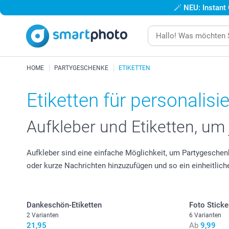
🪄
NEU: Instant
HOME
PARTYGESCHENKE
ETIKETTEN
Etiketten für personalis
Aufkleber und Etiketten, um
Aufkleber sind eine einfache Möglichkeit, um Partygeschenk
oder kurze Nachrichten hinzuzufügen und so ein einheitliche
Dankeschön-Etiketten
Foto Sticke
2 Varianten
6 Varianten
21,95
Ab
9,99