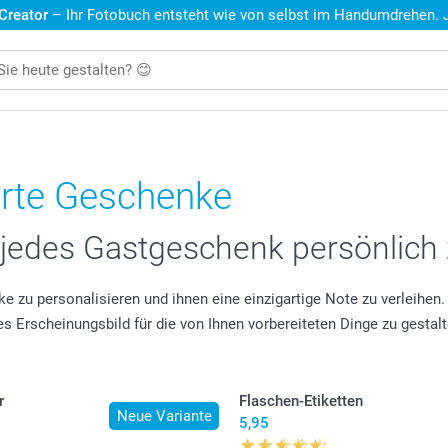
 Creator
– Ihr Fotobuch entsteht wie von selbst im Handumdrehen. Je
ierte Geschenke
 jedes Gastgeschenk persönlich 
e zu personalisieren und ihnen eine einzigartige Note zu verleihe
s Erscheinungsbild für die von Ihnen vorbereiteten Dinge zu gestalt
r
Flaschen-Etiketten
Neue Variante
5,95