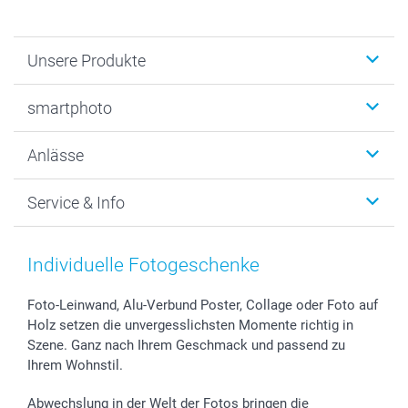
Unsere Produkte
Fotobücher
smartphoto
Fotogeschenke
Wanddekoration
Über uns
Anlässe
MyNameBook
Warum smartphoto
Foto-Grusskarten
Nachhaltigkeit
Weihnachten
Service & Info
Fotoabzüge, Fotos als Buch & Poster
Datenschutz
Neujahr
Smartphone & Tablet Cases
Cookie-Erklärung
Valentinstag
Kontakt & FAQ
Zubehör & Material
AGB
Muttertag
Anmelden /Registrieren
Individuelle Fotogeschenke
Foto-Kalender & Agenden
Impressum
Vatertag
Preise und Versandkosten
Sticker & Etiketten
Presse
Kommunion & Konfirmation
Lieferfristen
Foto-Leinwand, Alu-Verbund Poster, Collage oder Foto auf
Holz setzen die unvergesslichsten Momente richtig in
Geschenk-Gutscheine (PDF)
Partnerprogramme
Hochzeit
72h Lieferung
Szene. Ganz nach Ihrem Geschmack und passend zu
Investor Relations
Geburtstag
Zahlungsmöglichkeiten
Ihrem Wohnstil.
B2B smartbusiness
Geburt
Sitemap
Widerrufsrecht
Zu allen Anlässen
Status der Bestellung
Abwechslung in der Welt der Fotos bringen die