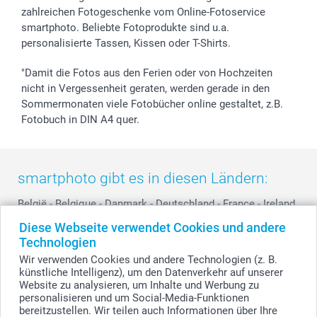
smartfriends
zahlreichen Fotogeschenke vom Online-Fotoservice
smartphoto. Beliebte Fotoprodukte sind u.a.
smartgarantie
personalisierte Tassen, Kissen oder T-Shirts.
smartbonus
"Damit die Fotos aus den Ferien oder von Hochzeiten
nicht in Vergessenheit geraten, werden gerade in den
Sommermonaten viele Fotobücher online gestaltet, z.B.
Fotobuch in DIN A4 quer.
smartphoto gibt es in diesen Ländern:
België
-
Belgique
-
Danmark
-
Deutschland
-
France
-
Ireland
-
Nederland
-
Norge
-
Österreich
-
Schweiz
-
Suisse
-
Diese Webseite verwendet Cookies und andere
Switzerland
-
Suomi
-
Sverige
-
United Kingdom
-
Technologien
Other Countries
Wir verwenden Cookies und andere Technologien (z. B.
künstliche Intelligenz), um den Datenverkehr auf unserer
Website zu analysieren, um Inhalte und Werbung zu
personalisieren und um Social-Media-Funktionen
Alle Preise verstehen sich in EURO (€) inkl. MwSt. und zzgl. Versandkosten.
bereitzustellen. Wir teilen auch Informationen über Ihre