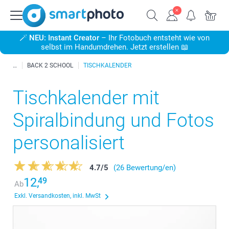
🪄
NEU: Instant Creator
– Ihr Fotobuch entsteht wie von
selbst im Handumdrehen. Jetzt erstellen 📖
BACK 2 SCHOOL
TISCHKALENDER
Tischkalender mit
Spiralbindung und Fotos
personalisiert
4.7
/
5
(26 Bewertung/en)
12,
49
Ab
Exkl. Versandkosten, inkl. MwSt