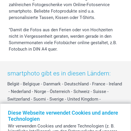
zahlreichen Fotogeschenke vom Online-Fotoservice
smartphoto. Beliebte Fotoprodukte sind u.a.
personalisierte Tassen, Kissen oder T-Shirts.
"Damit die Fotos aus den Ferien oder von Hochzeiten
nicht in Vergessenheit geraten, werden gerade in den
Sommermonaten viele Fotobücher online gestaltet, z.B.
Fotobuch in DIN A4 quer.
smartphoto gibt es in diesen Ländern:
België
-
Belgique
-
Danmark
-
Deutschland
-
France
-
Ireland
-
Nederland
-
Norge
-
Österreich
-
Schweiz
-
Suisse
-
Switzerland
-
Suomi
-
Sverige
-
United Kingdom
-
Other Countries
Diese Webseite verwendet Cookies und andere
Technologien
Wir verwenden Cookies und andere Technologien (z. B.
Alle Preise verstehen sich in EURO (€) inkl. MwSt. und zzgl. Versandkosten.