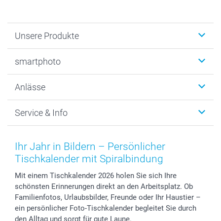
Unsere Produkte
Fotobücher
smartphoto
Fotogeschenke
Wanddekoration
Über uns
Anlässe
MyNameBook
Warum smartphoto
Foto-Grusskarten
Nachhaltigkeit
Weihnachten
Service & Info
Fotoabzüge, Fotos als Buch & Poster
Datenschutz
Neujahr
Smartphone & Tablet Cases
Cookie-Erklärung
Valentinstag
Kontakt & FAQ
Zubehör & Material
AGB
Muttertag
Anmelden /Registrieren
Ihr Jahr in Bildern – Persönlicher
Foto-Kalender & Agenden
Impressum
Vatertag
Preise und Versandkosten
Tischkalender mit Spiralbindung
Sticker & Etiketten
Presse
Kommunion & Konfirmation
Lieferfristen
Mit einem Tischkalender 2026 holen Sie sich Ihre
Geschenk-Gutscheine (PDF)
Partnerprogramme
Hochzeit
72h Lieferung
schönsten Erinnerungen direkt an den Arbeitsplatz. Ob
Investor Relations
Geburtstag
Zahlungsmöglichkeiten
Familienfotos, Urlaubsbilder, Freunde oder Ihr Haustier –
B2B smartbusiness
Geburt
Sitemap
ein persönlicher Foto-Tischkalender begleitet Sie durch
Widerrufsrecht
Zu allen Anlässen
Status der Bestellung
den Alltag und sorgt für gute Laune.