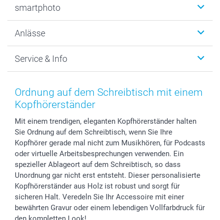
smartphoto
Fotogeschenke
Wanddekoration
Über uns
Anlässe
MyNameBook
Warum smartphoto
Foto-Grusskarten
Nachhaltigkeit
Weihnachten
Service & Info
Fotoabzüge, Fotos als Buch & Poster
Datenschutz
Neujahr
Smartphone & Tablet Cases
Cookie-Erklärung
Valentinstag
Kontakt & FAQ
Zubehör & Material
AGB
Muttertag
Anmelden /Registrieren
Ordnung auf dem Schreibtisch mit einem
Foto-Kalender & Agenden
Impressum
Vatertag
Preise und Versandkosten
Kopfhörerständer
Sticker & Etiketten
Presse
Kommunion & Konfirmation
Lieferfristen
Mit einem trendigen, eleganten Kopfhörerständer halten
Geschenk-Gutscheine (PDF)
Partnerprogramme
Hochzeit
72h Lieferung
Sie Ordnung auf dem Schreibtisch, wenn Sie Ihre
Investor Relations
Geburtstag
Zahlungsmöglichkeiten
Kopfhörer gerade mal nicht zum Musikhören, für Podcasts
B2B smartbusiness
Geburt
Sitemap
oder virtuelle Arbeitsbesprechungen verwenden. Ein
Widerrufsrecht
Zu allen Anlässen
Status der Bestellung
spezieller Ablageort auf dem Schreibtisch, so dass
Unordnung gar nicht erst entsteht. Dieser personalisierte
smartfriends
Kopfhörerständer aus Holz ist robust und sorgt für
smartgarantie
sicheren Halt. Veredeln Sie Ihr Accessoire mit einer
smartbonus
bewährten Gravur oder einem lebendigen Vollfarbdruck für
den kompletten Look!