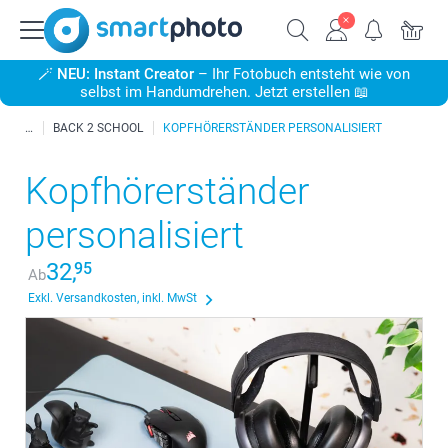
🪄
NEU: Instant Creator
– Ihr Fotobuch entsteht wie von
selbst im Handumdrehen. Jetzt erstellen 📖
BACK 2 SCHOOL
KOPFHÖRERSTÄNDER PERSONALISIERT
Kopfhörerständer
personalisiert
32,
95
Ab
Exkl. Versandkosten, inkl. MwSt