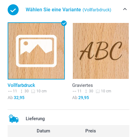
Wählen Sie eine Variante
(Vollfarbdruck)
Vollfarbdruck
Graviertes
11
30
11
30
10 cm
10 cm
Ab
32,95
Ab
29,95
Lieferung
Datum
Preis