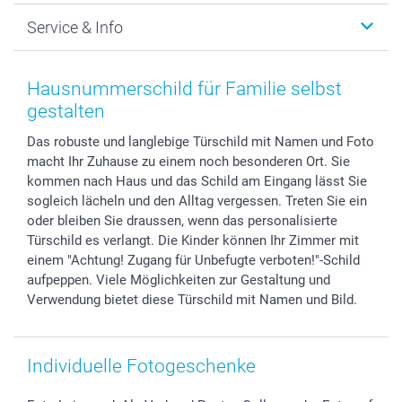
Foto-Grusskarten
Nachhaltigkeit
Weihnachten
Service & Info
Fotoabzüge, Fotos als Buch & Poster
Datenschutz
Neujahr
Smartphone & Tablet Cases
Cookie-Erklärung
Valentinstag
Kontakt & FAQ
Zubehör & Material
AGB
Muttertag
Anmelden /Registrieren
Hausnummerschild für Familie selbst
Foto-Kalender & Agenden
Impressum
Vatertag
Preise und Versandkosten
gestalten
Sticker & Etiketten
Presse
Kommunion & Konfirmation
Lieferfristen
Das robuste und langlebige Türschild mit Namen und Foto
Geschenk-Gutscheine (PDF)
Partnerprogramme
Hochzeit
72h Lieferung
macht Ihr Zuhause zu einem noch besonderen Ort. Sie
Investor Relations
Geburtstag
Zahlungsmöglichkeiten
kommen nach Haus und das Schild am Eingang lässt Sie
B2B smartbusiness
Geburt
Sitemap
sogleich lächeln und den Alltag vergessen. Treten Sie ein
Widerrufsrecht
Zu allen Anlässen
Status der Bestellung
oder bleiben Sie draussen, wenn das personalisierte
Türschild es verlangt. Die Kinder können Ihr Zimmer mit
smartfriends
einem "Achtung! Zugang für Unbefugte verboten!"-Schild
smartgarantie
aufpeppen. Viele Möglichkeiten zur Gestaltung und
smartbonus
Verwendung bietet diese Türschild mit Namen und Bild.
Individuelle Fotogeschenke