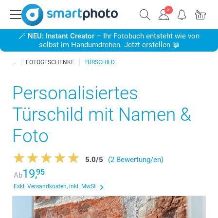
🪄
NEU: Instant Creator
– Ihr Fotobuch entsteht wie von
selbst im Handumdrehen. Jetzt erstellen 📖
FOTOGESCHENKE
TÜRSCHILD
Personalisiertes
Türschild mit Namen &
Foto
5.0
/
5
(2 Bewertung/en)
19,
95
Ab
Exkl. Versandkosten, inkl. MwSt