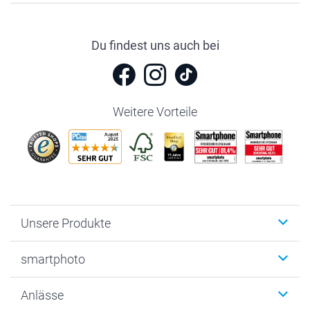
Du findest uns auch bei
Weitere Vorteile
Unsere Produkte
Fotobücher
smartphoto
Fotogeschenke
Wanddekoration
Über uns
Anlässe
MyNameBook
Warum smartphoto