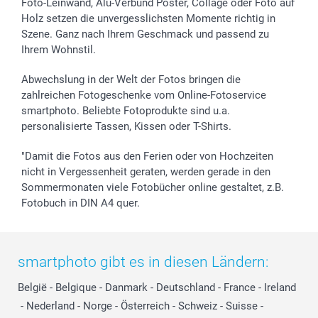
Foto-Leinwand, Alu-Verbund Poster, Collage oder Foto auf
Holz setzen die unvergesslichsten Momente richtig in
Szene. Ganz nach Ihrem Geschmack und passend zu
Ihrem Wohnstil.
Abwechslung in der Welt der Fotos bringen die
zahlreichen Fotogeschenke vom Online-Fotoservice
smartphoto. Beliebte Fotoprodukte sind u.a.
personalisierte Tassen, Kissen oder T-Shirts.
"Damit die Fotos aus den Ferien oder von Hochzeiten
nicht in Vergessenheit geraten, werden gerade in den
Sommermonaten viele Fotobücher online gestaltet, z.B.
Fotobuch in DIN A4 quer.
smartphoto gibt es in diesen Ländern:
België
-
Belgique
-
Danmark
-
Deutschland
-
France
-
Ireland
-
Nederland
-
Norge
-
Österreich
-
Schweiz
-
Suisse
-