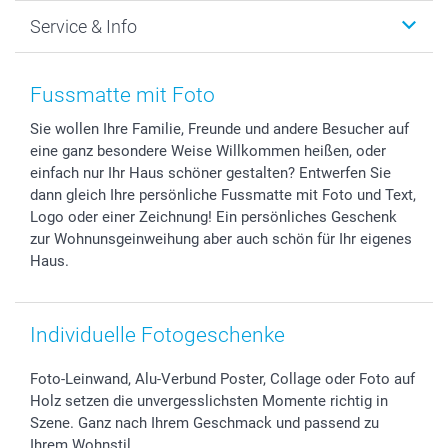
Foto-Grusskarten
Nachhaltigkeit
Weihnachten
Service & Info
Fotoabzüge, Fotos als Buch & Poster
Datenschutz
Neujahr
Smartphone & Tablet Cases
Cookie-Erklärung
Valentinstag
Kontakt & FAQ
Zubehör & Material
AGB
Muttertag
Anmelden /Registrieren
Fussmatte mit Foto
Foto-Kalender & Agenden
Impressum
Vatertag
Preise und Versandkosten
Sie wollen Ihre Familie, Freunde und andere Besucher auf
Sticker & Etiketten
Presse
Kommunion & Konfirmation
Lieferfristen
eine ganz besondere Weise Willkommen heißen, oder
Geschenk-Gutscheine (PDF)
Partnerprogramme
Hochzeit
72h Lieferung
einfach nur Ihr Haus schöner gestalten? Entwerfen Sie
Investor Relations
Geburtstag
Zahlungsmöglichkeiten
dann gleich Ihre persönliche Fussmatte mit Foto und Text,
B2B smartbusiness
Geburt
Sitemap
Logo oder einer Zeichnung! Ein persönliches Geschenk
zur Wohnunsgeinweihung aber auch schön für Ihr eigenes
Widerrufsrecht
Zu allen Anlässen
Status der Bestellung
Haus.
smartfriends
smartgarantie
smartbonus
Individuelle Fotogeschenke
Foto-Leinwand, Alu-Verbund Poster, Collage oder Foto auf
Holz setzen die unvergesslichsten Momente richtig in
Szene. Ganz nach Ihrem Geschmack und passend zu
Ihrem Wohnstil.