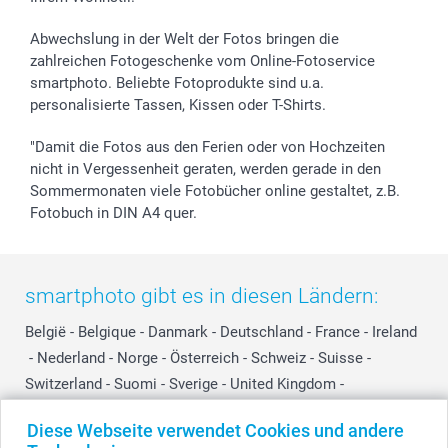
Abwechslung in der Welt der Fotos bringen die
zahlreichen Fotogeschenke vom Online-Fotoservice
smartphoto. Beliebte Fotoprodukte sind u.a.
personalisierte Tassen, Kissen oder T-Shirts.
"Damit die Fotos aus den Ferien oder von Hochzeiten
nicht in Vergessenheit geraten, werden gerade in den
Sommermonaten viele Fotobücher online gestaltet, z.B.
Fotobuch in DIN A4 quer.
smartphoto gibt es in diesen Ländern:
België
-
Belgique
-
Danmark
-
Deutschland
-
France
-
Ireland
-
Nederland
-
Norge
-
Österreich
-
Schweiz
-
Suisse
-
Switzerland
-
Suomi
-
Sverige
-
United Kingdom
-
Other Countries
Diese Webseite verwendet Cookies und andere