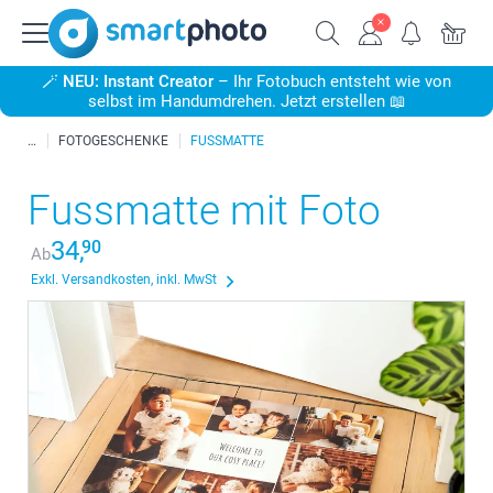
🪄
NEU: Instant Creator
– Ihr Fotobuch entsteht wie von
selbst im Handumdrehen. Jetzt erstellen 📖
FOTOGESCHENKE
FUSSMATTE
Fussmatte mit Foto
34,
90
Ab
Exkl. Versandkosten, inkl. MwSt