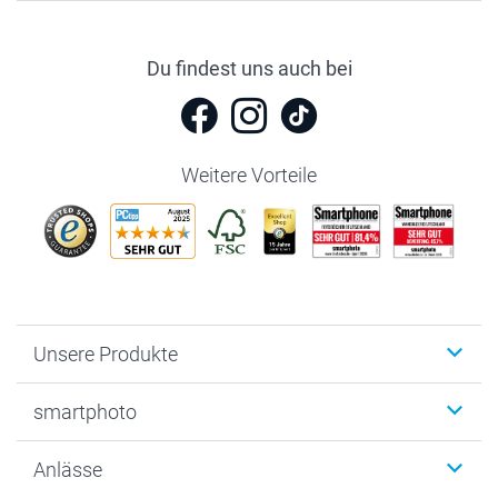
Du findest uns auch bei
Weitere Vorteile
Unsere Produkte
Fotobücher
smartphoto
Fotogeschenke
Wanddekoration
Über uns
Anlässe
MyNameBook
Warum smartphoto