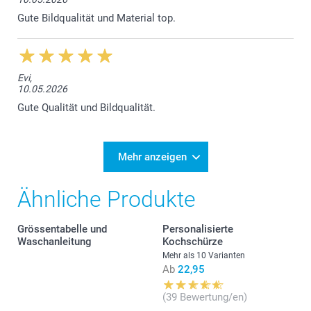
Gute Bildqualität und Material top.
S
Evi,
70 cm
10.05.2026
Gute Qualität und Bildqualität.
49,5 cm
18 cm
Mehr anzeigen
M
Ähnliche Produkte
71,5 cm
53 cm
Grössentabelle und
Personalisierte
Waschanleitung
Kochschürze
19 cm
Mehr als 10 Varianten
Ab
22,95
L
(39 Bewertung/en)
73 cm