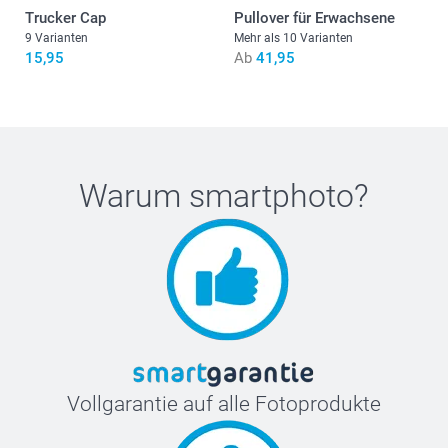
Trucker Cap
Pullover für Erwachsene
55 cm
9 Varianten
Mehr als 10 Varianten
15,95
Ab
41,95
19 cm
XL
76 cm
58,5 cm
Warum
smartphoto
?
19,5 cm
XXL
77,2 cm
61,5 cm
20 cm
Vollgarantie auf alle Fotoprodukte