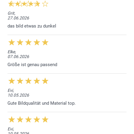
7-8 Jahre
warnt Sie ein Dreieck, wenn die Textgrösse zu klein ist -
vielleicht haben Sie einen zu langen Text verwendet.
52 cm
Grit,
27.06.2026
Klicken Sie auf "Vorschau", um das Endergebnis zu
38 cm
das bild etwas zu dunkel
sehen.
12,5 cm
Wenn Sie mit dem Ergebnis zufrieden sind, legen Sie Ihr
selbst gestaltetes T-Shirt in den Warenkorb.
9-11 Jahre
Elke,
07.06.2026
56,5 cm
Größe ist genau passend
41,5 cm
14 cm
Evi,
12-14 Jahre
10.05.2026
Gute Bildqualität und Material top.
63,5 cm
44,5 cm
Evi,
16 cm
10.05.2026