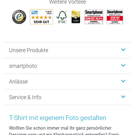
Weitere Vorteile
Unsere Produkte
Fotobücher
smartphoto
Fotogeschenke
Wanddekoration
Über uns
Anlässe
MyNameBook
Warum smartphoto
Foto-Grusskarten
Nachhaltigkeit
Weihnachten
Service & Info
Fotoabzüge, Fotos als Buch & Poster
Datenschutz
Neujahr
Smartphone & Tablet Cases
Cookie-Erklärung
Valentinstag
Kontakt & FAQ
Zubehör & Material
AGB
Muttertag
Anmelden /Registrieren
T-Shirt mit eigenem Foto gestalten
Foto-Kalender & Agenden
Impressum
Vatertag
Preise und Versandkosten
Wollten Sie schon immer mal Ihr ganz persönlicher
Sticker & Etiketten
Presse
Kommunion & Konfirmation
Lieferfristen
Designer sein und ein Kleidungsstück entwerfen? Dann