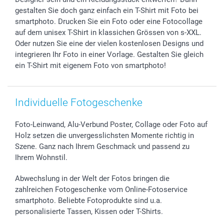
Geschenk-Gutscheine (PDF)
Partnerprogramme
Hochzeit
72h Lieferung
gestalten Sie doch ganz einfach ein T-Shirt mit Foto bei
Investor Relations
Geburtstag
Zahlungsmöglichkeiten
smartphoto. Drucken Sie ein Foto oder eine Fotocollage
B2B smartbusiness
Geburt
Sitemap
auf dem unisex T-Shirt in klassichen Grössen von s-XXL.
Oder nutzen Sie eine der vielen kostenlosen Designs und
Widerrufsrecht
Zu allen Anlässen
Status der Bestellung
integrieren Ihr Foto in einer Vorlage. Gestalten Sie gleich
smartfriends
ein T-Shirt mit eigenem Foto von smartphoto!
smartgarantie
smartbonus
Individuelle Fotogeschenke
Foto-Leinwand, Alu-Verbund Poster, Collage oder Foto auf
Holz setzen die unvergesslichsten Momente richtig in
Szene. Ganz nach Ihrem Geschmack und passend zu
Ihrem Wohnstil.
Abwechslung in der Welt der Fotos bringen die
zahlreichen Fotogeschenke vom Online-Fotoservice
smartphoto. Beliebte Fotoprodukte sind u.a.
personalisierte Tassen, Kissen oder T-Shirts.