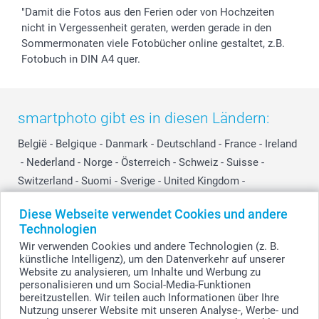
"Damit die Fotos aus den Ferien oder von Hochzeiten
nicht in Vergessenheit geraten, werden gerade in den
Sommermonaten viele Fotobücher online gestaltet, z.B.
Fotobuch in DIN A4 quer.
smartphoto gibt es in diesen Ländern:
België
-
Belgique
-
Danmark
-
Deutschland
-
France
-
Ireland
-
Nederland
-
Norge
-
Österreich
-
Schweiz
-
Suisse
-
Switzerland
-
Suomi
-
Sverige
-
United Kingdom
-
Other Countries
Diese Webseite verwendet Cookies und andere
Technologien
Wir verwenden Cookies und andere Technologien (z. B.
Alle Preise verstehen sich in EURO (€) inkl. MwSt. und zzgl. Versandkosten.
künstliche Intelligenz), um den Datenverkehr auf unserer
Website zu analysieren, um Inhalte und Werbung zu
personalisieren und um Social-Media-Funktionen
bereitzustellen. Wir teilen auch Informationen über Ihre
© smartphoto Group. Alle Rechte vorbehalten.
Nutzung unserer Website mit unseren Analyse-, Werbe- und