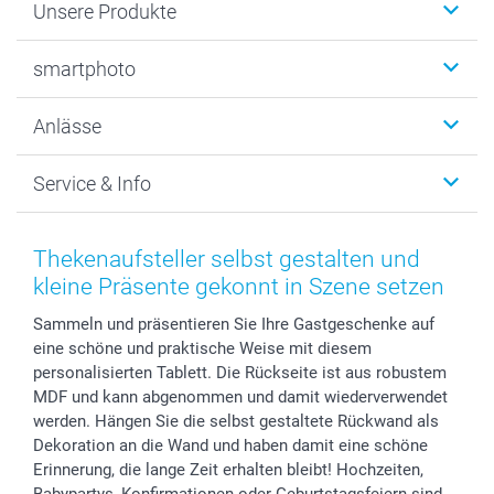
Unsere Produkte
Fotobücher
smartphoto
Fotogeschenke
Wanddekoration
Über uns
Anlässe
MyNameBook
Warum smartphoto
Foto-Grusskarten
Nachhaltigkeit
Weihnachten
Service & Info
Fotoabzüge, Fotos als Buch & Poster
Datenschutz
Neujahr
Smartphone & Tablet Cases
Cookie-Erklärung
Valentinstag
Kontakt & FAQ
Zubehör & Material
AGB
Muttertag
Anmelden /Registrieren
Thekenaufsteller selbst gestalten und
Foto-Kalender & Agenden
Impressum
Vatertag
Preise und Versandkosten
kleine Präsente gekonnt in Szene setzen
Sticker & Etiketten
Presse
Kommunion & Konfirmation
Lieferfristen
Sammeln und präsentieren Sie Ihre Gastgeschenke auf
Geschenk-Gutscheine (PDF)
Partnerprogramme
Hochzeit
72h Lieferung
eine schöne und praktische Weise mit diesem
Investor Relations
Geburtstag
Zahlungsmöglichkeiten
personalisierten Tablett. Die Rückseite ist aus robustem
B2B smartbusiness
Geburt
Sitemap
MDF und kann abgenommen und damit wiederverwendet
Widerrufsrecht
Zu allen Anlässen
Status der Bestellung
werden. Hängen Sie die selbst gestaltete Rückwand als
Dekoration an die Wand und haben damit eine schöne
smartfriends
Erinnerung, die lange Zeit erhalten bleibt! Hochzeiten,
smartgarantie
Babypartys, Konfirmationen oder Geburtstagsfeiern sind