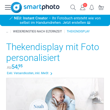
🪄
NEU: Instant Creator
– Ihr Fotobuch entsteht wie von
selbst im Handumdrehen. Jetzt erstellen 📖
WIEDEREINSTIEG NACH ELTERNZEIT
THEKENDISPLAY
Thekendisplay mit Foto
personalisiert
54,
95
Ab
Exkl. Versandkosten, inkl. MwSt