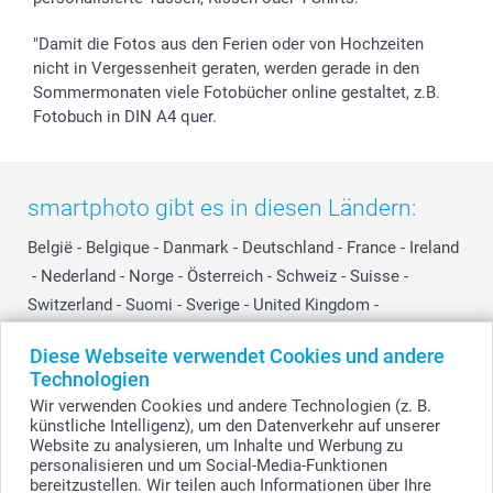
"Damit die Fotos aus den Ferien oder von Hochzeiten
nicht in Vergessenheit geraten, werden gerade in den
Sommermonaten viele Fotobücher online gestaltet, z.B.
Fotobuch in DIN A4 quer.
smartphoto gibt es in diesen Ländern:
België
-
Belgique
-
Danmark
-
Deutschland
-
France
-
Ireland
-
Nederland
-
Norge
-
Österreich
-
Schweiz
-
Suisse
-
Switzerland
-
Suomi
-
Sverige
-
United Kingdom
-
Other Countries
Diese Webseite verwendet Cookies und andere
Technologien
Wir verwenden Cookies und andere Technologien (z. B.
Alle Preise verstehen sich in EURO (€) inkl. MwSt. und zzgl. Versandkosten.
künstliche Intelligenz), um den Datenverkehr auf unserer
Website zu analysieren, um Inhalte und Werbung zu
personalisieren und um Social-Media-Funktionen
bereitzustellen. Wir teilen auch Informationen über Ihre
© smartphoto Group. Alle Rechte vorbehalten.