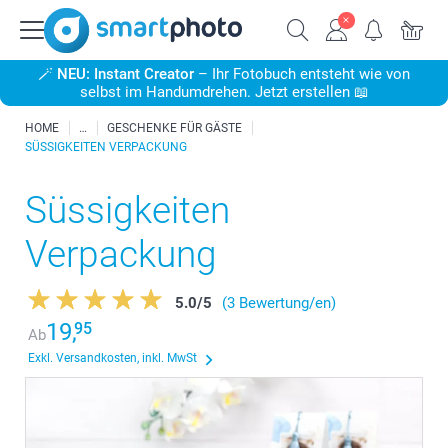
🪄
NEU: Instant Creator
– Ihr Fotobuch entsteht wie von
selbst im Handumdrehen. Jetzt erstellen 📖
HOME
GESCHENKE FÜR GÄSTE
SÜSSIGKEITEN VERPACKUNG
Süssigkeiten
Verpackung
5.0
/
5
(3 Bewertung/en)
19,
95
Ab
Exkl. Versandkosten, inkl. MwSt