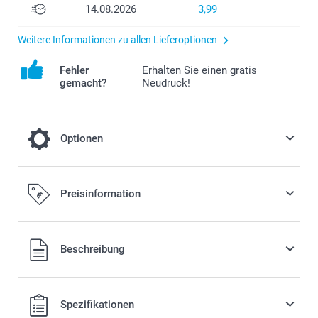
14.08.2026
3,99
Weitere Informationen zu allen Lieferoptionen
Fehler
Erhalten Sie einen gratis
gemacht?
Neudruck!
Optionen
Füllen Sie Ihre Taschen mit leckeren
Preisinformation
Süssigkeiten!
18,00/Stück
Alle Preise verstehen sich in EURO (€) inkl. MwSt. und zzgl.
Beschreibung
Versandkosten.
Preis und Verfügbarkeit der Optionen
Spezifikationen
Verteilen Sie Ihre Tüten mit leckeren und süssen