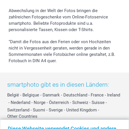
Abwechslung in der Welt der Fotos bringen die
zahlreichen Fotogeschenke vom Online-Fotoservice
smartphoto. Beliebte Fotoprodukte sind u.a.
personalisierte Tassen, Kissen oder T-Shirts.
"Damit die Fotos aus den Ferien oder von Hochzeiten
nicht in Vergessenheit geraten, werden gerade in den
Sommermonaten viele Fotobücher online gestaltet, z.B.
Fotobuch in DIN A4 quer.
smartphoto gibt es in diesen Ländern:
België
-
Belgique
-
Danmark
-
Deutschland
-
France
-
Ireland
-
Nederland
-
Norge
-
Österreich
-
Schweiz
-
Suisse
-
Switzerland
-
Suomi
-
Sverige
-
United Kingdom
-
Other Countries
Diese Webseite verwendet Cookies und andere