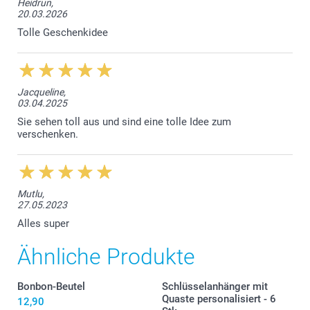
Heidrun,
20.03.2026
1 kg
Tolle Geschenkidee
Herz: Himbergeschmack
Gummibären: weiche Fruchtgummis in verschiedenen
Geschmacksrichtungen
Die Nährwertangaben für die
Gummibärchen & Herzen
Jacqueline,
finden Sie hier.
03.04.2025
Sie sehen toll aus und sind eine tolle Idee zum
verschenken.
Mutlu,
27.05.2023
Alles super
Ähnliche Produkte
Bonbon-Beutel
Schlüsselanhänger mit
Quaste personalisiert - 6
12,90