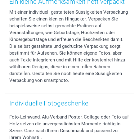
Ein kleine Aufmerksamkeit nett verpackt
Foto-Kalender & Agenden
Impressum
Vatertag
Preise und Versandkosten
Mit einer individuell gestalteten Süssigkeiten Verpackung
Sticker & Etiketten
Presse
Kommunion & Konfirmation
Lieferfristen
schaffen Sie einen klenien Hingucker. Verpacken Sie
Geschenk-Gutscheine (PDF)
Partnerprogramme
Hochzeit
72h Lieferung
beispielsweise selbst gemachte Pralinen auf
Investor Relations
Geburtstag
Zahlungsmöglichkeiten
Veranstaltungen, wie Geburtstage, Hochzeiten oder
B2B smartbusiness
Geburt
Sitemap
Kindergeburtstage und erfreuen die Beschenkten damit.
Die selbst gestaltete und gedruckte Verpackung sorgt
Widerrufsrecht
Zu allen Anlässen
Status der Bestellung
bestimmt für Aufsehen. Sie können eigene Fotos, aber
smartfriends
auch Texte integrieren und mit Hilfe der kostenfrei hinzu
smartgarantie
wählbaren Designs, diese in einen tollen Rahmen
smartbonus
darstellen. Gestalten Sie noch heute eine Süssigkeiten
Verpackung von smartphoto.
Individuelle Fotogeschenke
Foto-Leinwand, Alu-Verbund Poster, Collage oder Foto auf
Holz setzen die unvergesslichsten Momente richtig in
Szene. Ganz nach Ihrem Geschmack und passend zu
Ihrem Wohnstil.