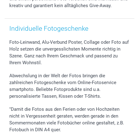
B2B smartbusiness
Geburt
Sitemap
kreativ und garantiert kein alltägliches Give-Away.
Widerrufsrecht
Zu allen Anlässen
Status der Bestellung
smartfriends
Individuelle Fotogeschenke
smartgarantie
smartbonus
Foto-Leinwand, Alu-Verbund Poster, Collage oder Foto auf
Holz setzen die unvergesslichsten Momente richtig in
Szene. Ganz nach Ihrem Geschmack und passend zu
Ihrem Wohnstil.
Abwechslung in der Welt der Fotos bringen die
zahlreichen Fotogeschenke vom Online-Fotoservice
smartphoto. Beliebte Fotoprodukte sind u.a.
personalisierte Tassen, Kissen oder T-Shirts.
"Damit die Fotos aus den Ferien oder von Hochzeiten
nicht in Vergessenheit geraten, werden gerade in den
Sommermonaten viele Fotobücher online gestaltet, z.B.
Fotobuch in DIN A4 quer.