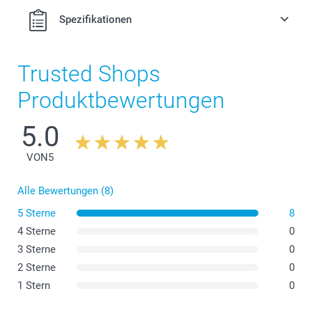
Süssigkeiten.
Spezifikationen
2 kg
Herz: Himbergeschmack
Trusted Shops
Gummibären: weiche Fruchtgummis in verschiedenen
Geschmacksrichtungen
Produktbewertungen
Die Nährwertangaben für die
Gummibärchen & Herzen
finden Sie hier
5.0
VON
5
Alle Bewertungen (8)
5 Sterne
8
4 Sterne
0
3 Sterne
0
2 Sterne
0
1 Stern
0