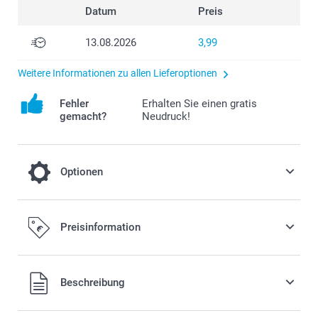
Datum
Preis
13.08.2026
3,99
Weitere Informationen zu allen Lieferoptionen
Fehler
Erhalten Sie einen gratis
gemacht?
Neudruck!
Optionen
Füllen Sie Ihre Taschen mit leckeren
Preisinformation
Süssigkeiten!
18,00/Stück
Alle Preise verstehen sich in EURO (€) inkl. MwSt. und zzgl.
Beschreibung
Versandkosten.
Verteilen Sie Ihre Tüten mit leckeren und süssen