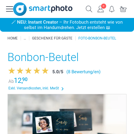
🪄
NEU: Instant Creator
– Ihr Fotobuch entsteht wie von
selbst im Handumdrehen. Jetzt erstellen 📖
HOME
GESCHENKE FÜR GÄSTE
FOTO-BONBON-BEUTEL
Bonbon-Beutel
5.0
/
5
(8 Bewertung/en)
12,
90
Ab
Exkl. Versandkosten, inkl. MwSt