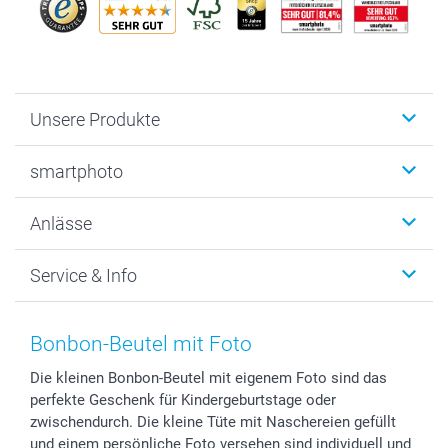
Unsere Produkte
Fotobücher
smartphoto
Fotogeschenke
Wanddekoration
Über uns
Anlässe
MyNameBook
Warum smartphoto
Foto-Grusskarten
Nachhaltigkeit
Weihnachten
Service & Info
Fotoabzüge, Fotos als Buch & Poster
Datenschutz
Neujahr
Smartphone & Tablet Cases
Cookie-Erklärung
Valentinstag
Kontakt & FAQ
Zubehör & Material
AGB
Muttertag
Anmelden /Registrieren
Bonbon-Beutel mit Foto
Foto-Kalender & Agenden
Impressum
Vatertag
Preise und Versandkosten
Die kleinen Bonbon-Beutel mit eigenem Foto sind das
Sticker & Etiketten
Presse
Kommunion & Konfirmation
Lieferfristen
perfekte Geschenk für Kindergeburtstage oder
Geschenk-Gutscheine (PDF)
Partnerprogramme
Hochzeit
72h Lieferung
zwischendurch. Die kleine Tüte mit Naschereien gefüllt
Investor Relations
Geburtstag
Zahlungsmöglichkeiten
und einem persönliche Foto versehen sind individuell und