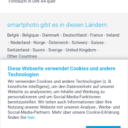
Fotobuch in DIN A4 quer.
smartphoto gibt es in diesen Ländern:
België
-
Belgique
-
Danmark
-
Deutschland
-
France
-
Ireland
-
Nederland
-
Norge
-
Österreich
-
Schweiz
-
Suisse
-
Switzerland
-
Suomi
-
Sverige
-
United Kingdom
-
Other Countries
Diese Webseite verwendet Cookies und andere
Technologien
Alle Preise verstehen sich in EURO (€) inkl. MwSt. und zzgl. Versandkosten.
Wir verwenden Cookies und andere Technologien (z. B.
künstliche Intelligenz), um den Datenverkehr auf unserer
Website zu analysieren, um Inhalte und Werbung zu
personalisieren und um Social-Media-Funktionen
© smartphoto Group. Alle Rechte vorbehalten.
bereitzustellen. Wir teilen auch Informationen über Ihre
Nutzung unserer Website mit unseren Analyse-, Werbe- und
Social-Media-Partnern. Mehr über unsere Cookie-Erklärung
finden Sie
hier
.
Blaue Schlüsselanhängerg mit Gravur und
Quaste - 6 Stk. gestalten