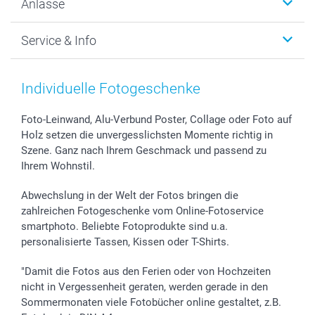
Anlässe
MyNameBook
Warum smartphoto
Foto-Grusskarten
Nachhaltigkeit
Weihnachten
Service & Info
Fotoabzüge, Fotos als Buch & Poster
Datenschutz
Neujahr
Smartphone & Tablet Cases
Cookie-Erklärung
Valentinstag
Kontakt & FAQ
Zubehör & Material
AGB
Muttertag
Anmelden /Registrieren
Individuelle Fotogeschenke
Foto-Kalender & Agenden
Impressum
Vatertag
Preise und Versandkosten
Sticker & Etiketten
Presse
Kommunion & Konfirmation
Lieferfristen
Foto-Leinwand, Alu-Verbund Poster, Collage oder Foto auf
Holz setzen die unvergesslichsten Momente richtig in
Geschenk-Gutscheine (PDF)
Partnerprogramme
Hochzeit
72h Lieferung
Szene. Ganz nach Ihrem Geschmack und passend zu
Investor Relations
Geburtstag
Zahlungsmöglichkeiten
Ihrem Wohnstil.
B2B smartbusiness
Geburt
Sitemap
Widerrufsrecht
Zu allen Anlässen
Status der Bestellung
Abwechslung in der Welt der Fotos bringen die
smartfriends
zahlreichen Fotogeschenke vom Online-Fotoservice
smartphoto. Beliebte Fotoprodukte sind u.a.
smartgarantie
personalisierte Tassen, Kissen oder T-Shirts.
smartbonus
"Damit die Fotos aus den Ferien oder von Hochzeiten
nicht in Vergessenheit geraten, werden gerade in den
Sommermonaten viele Fotobücher online gestaltet, z.B.