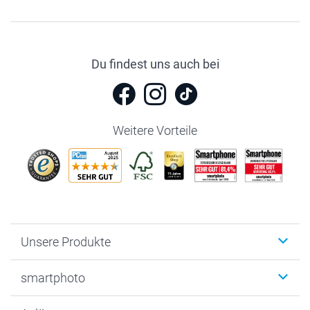
Du findest uns auch bei
Weitere Vorteile
Unsere Produkte
Fotobücher
smartphoto
Fotogeschenke
Wanddekoration
Über uns